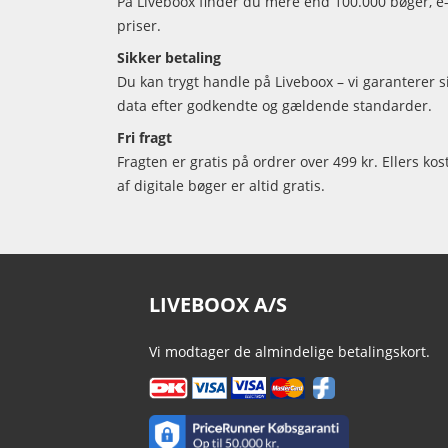
På Liveboox finder du mere end 100.000 bøger, e-
priser.
Sikker betaling
Du kan trygt handle på Liveboox – vi garanterer 
data efter godkendte og gældende standarder.
Fri fragt
Fragten er gratis på ordrer over 499 kr. Ellers kos
af digitale bøger er altid gratis.
LIVEBOOX A/S
Vi modtager de almindelige betalingskort.