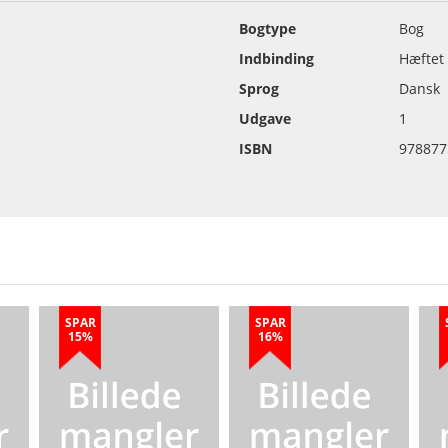
Bogtype
Bog
Indbinding
Hæftet
Sprog
Dansk
Udgave
1
ISBN
978877
SPAR
SPAR
15%
16%