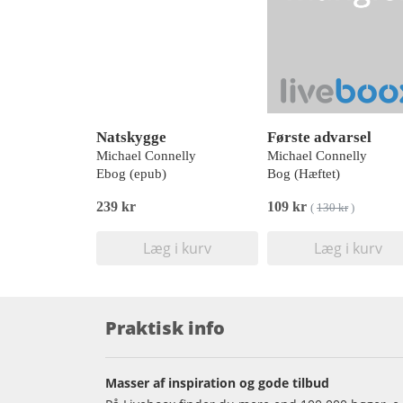
Natskygge
Første advarsel
Michael Connelly
Michael Connelly
Ebog (epub)
Bog (Hæftet)
239 kr
109 kr
(
130 kr
)
Læg i kurv
Læg i kurv
Praktisk info
Masser af inspiration og gode tilbud