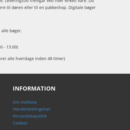
age. Leveringstid fremgår ved hver enkelt vare. Du
e til døren eller til en pakkeshop. Digitale bøger
 alle bøger.
0 - 13.00)
arer alle hverdage inden 48 timer)
INFORMATION
Om liveboox
Handelsbetingelser
Persondatapolitik
Cookies