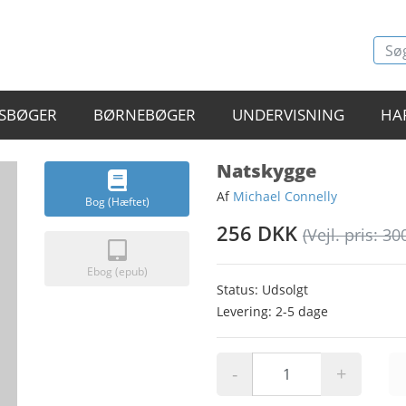
SBØGER
BØRNEBØGER
UNDERVISNING
HA
Natskygge
Af
Michael Connelly
Bog (Hæftet)
256 DKK
(Vejl. pris: 30
Ebog (epub)
Status: Udsolgt
Levering: 2-5 dage
-
+