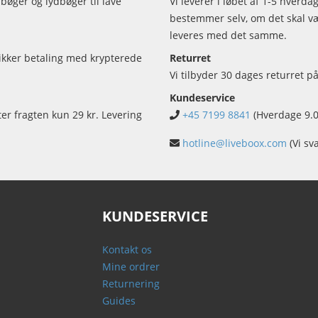
bøger og lydbøger til lave
Vi leverer i løbet af 1-5 hverd
bestemmer selv, om det skal vær
leveres med det samme.
sikker betaling med krypterede
Returret
Vi tilbyder 30 dages returret på
Kundeservice
ter fragten kun 29 kr. Levering
+45 7199 8841
(Hverdage 9.0
hotline@liveboox.com
(Vi sv
KUNDESERVICE
Kontakt os
Mine ordrer
Returnering
Guides