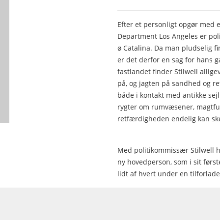
Efter et personligt opgør med e
Department Los Angeles er politi
ø Catalina. Da man pludselig fin
er det derfor en sag for hans g
fastlandet finder Stilwell alli
på, og jagten på sandhed og r
både i kontakt med antikke sej
rygter om rumvæsener, magtful
retfærdigheden endelig kan ske
Med politikommissær Stilwell h
ny hovedperson, som i sit først
lidt af hvert under en tilforlade