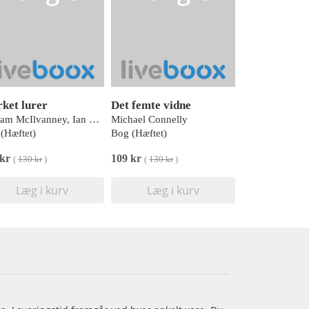
ket lurer
Det femte vidne
William McIlvanney, Ian Rankin
Michael Connelly
(Hæftet)
Bog (Hæftet)
 kr
109 kr
(
130 kr
)
(
130 kr
)
Læg i kurv
Læg i kurv