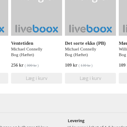
Ventetiden
Det sorte ekko (PB)
Mør
Michael Connelly
Michael Connelly
Bog (Hæftet)
Bog (Hæftet)
Bog 
256 kr
109 kr
109
(
300 kr
)
(
130 kr
)
Læg i kurv
Læg i kurv
Levering