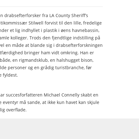
n drabsefterforsker fra LA County Sheriff’s
kommissær Stilwell forvist til den lille, fredelige
der et lig indhyllet i plastik i øens havnebassin,
amle kolleger. Trods den fjendtlige indstilling på
gevel en måde at blande sig i drabsefterforskningen
etfærdighed bringer ham vidt omkring. Han er
lbåde, en rigmandsklub, en halshugget bison,
de personer og en grådig turistbranche, før
 fyldest.
ar succesforfatteren Michael Connelly skabt en
e eventyr må sande, at ikke kun havet kan skjule
lig overflade.