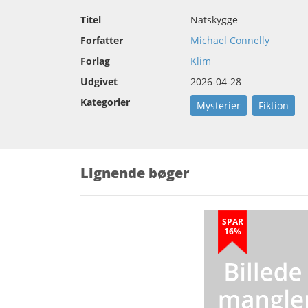
Titel
Natskygge
Forfatter
Michael Connelly
Forlag
Klim
Udgivet
2026-04-28
Kategorier
Mysterier
Fiktion
Lignende bøger
SPAR
16%