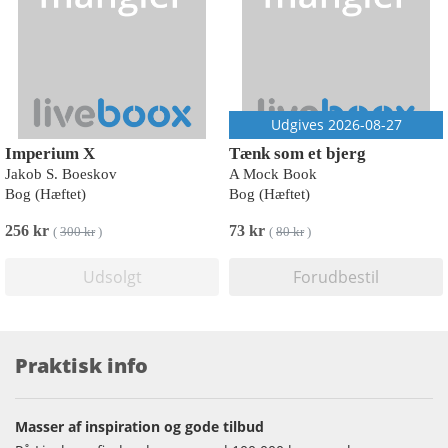
Udgives 2026-08-27
Imperium X
Tænk som et bjerg
Jakob S. Boeskov
A Mock Book
Bog (Hæftet)
Bog (Hæftet)
256 kr
73 kr
(
300 kr
)
(
80 kr
)
Udsolgt
Forudbestil
Praktisk info
Masser af inspiration og gode tilbud