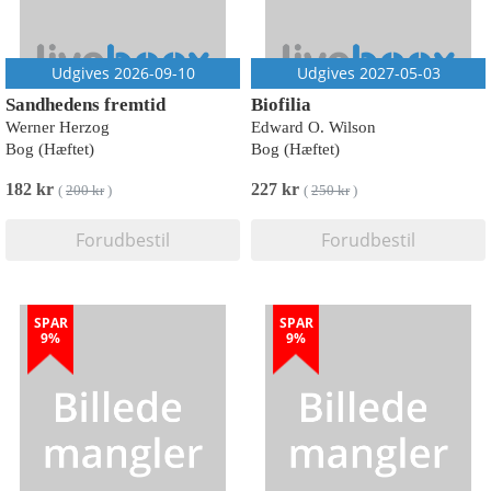
Udgives 2026-09-10
Udgives 2027-05-03
Sandhedens fremtid
Biofilia
Werner Herzog
Edward O. Wilson
Bog (Hæftet)
Bog (Hæftet)
182 kr
227 kr
(
200 kr
)
(
250 kr
)
Forudbestil
Forudbestil
SPAR
SPAR
9%
9%