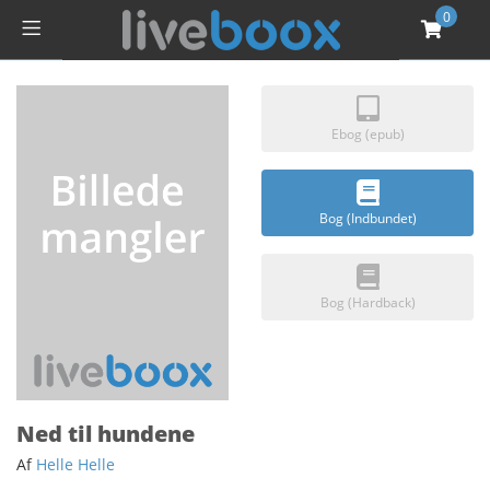
0
Ebog (epub)
Bog (Indbundet)
Bog (Hardback)
Ned til hundene
Af
Helle Helle