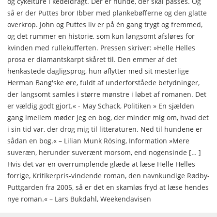
og cykelture i kedeldragt. Der er hunde, der skal passes. Og
så er der Puttes bror Ibber med plankebøfferne og den glatte
overkrop. John og Puttes liv er på én gang trygt og fremmed,
og det rummer en historie, som kun langsomt afsløres for
kvinden med rullekufferten. Pressen skriver: »Helle Helles
prosa er diamantskarpt skåret til. Den emmer af det
henkastede dagligsprog, hun aflytter med sit mesterlige
Herman Bang'ske øre, fuldt af underforståede betydninger,
der langsomt samles i større mønstre i løbet af romanen. Det
er vældig godt gjort.« - May Schack, Politiken » En sjælden
gang imellem møder jeg en bog, der minder mig om, hvad det
i sin tid var, der drog mig til litteraturen. Ned til hundene er
sådan en bog.« – Lilian Munk Rösing, Information »Mere
suveræn, herunder suverænt morsom, end nogensinde [… ]
Hvis det var en overrumplende glæde at læse Helle Helles
forrige, Kritikerpris-vindende roman, den navnkundige Rødby-
Puttgarden fra 2005, så er det en skamløs fryd at læse hendes
nye roman.« – Lars Bukdahl, Weekendavisen