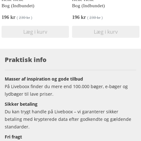
Bog (Indbundet)
Bog (Indbundet)
196 kr
196 kr
(
230 kr
)
(
230 kr
)
Læg i kurv
Læg i kurv
Praktisk info
Masser af inspiration og gode tilbud
På Liveboox finder du mere end 100.000 bøger, e-bøger og
lydbøger til lave priser.
Sikker betaling
Du kan trygt handle på Liveboox – vi garanterer sikker
betaling med krypterede data efter godkendte og gældende
standarder.
Fri fragt