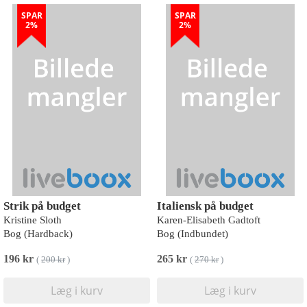
SPAR
SPAR
2%
2%
Strik på budget
Italiensk på budget
Kristine Sloth
Karen-Elisabeth Gadtoft
Bog (Hardback)
Bog (Indbundet)
196 kr
265 kr
(
200 kr
)
(
270 kr
)
Læg i kurv
Læg i kurv