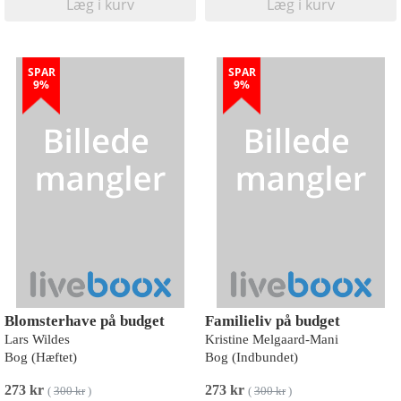
Læg i kurv
Læg i kurv
SPAR
SPAR
9%
9%
Blomsterhave på budget
Familieliv på budget
Lars Wildes
Kristine Melgaard-Mani
Bog (Hæftet)
Bog (Indbundet)
273 kr
273 kr
(
300 kr
)
(
300 kr
)