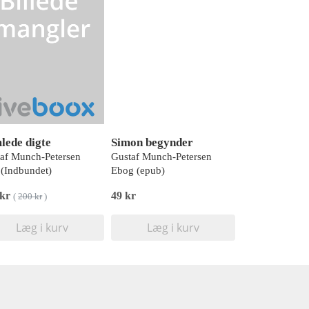
lede digte
Simon begynder
af Munch-Petersen
Gustaf Munch-Petersen
(Indbundet)
Ebog (epub)
 kr
49 kr
(
200 kr
)
Læg i kurv
Læg i kurv