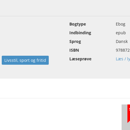
Bogtype
Ebog
Indbinding
epub
Sprog
Dansk
ISBN
978872
Læseprøve
Læs / l
Livsstil, sport og fritid