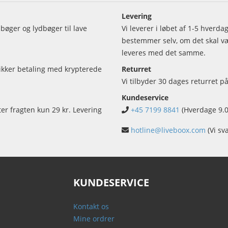
Levering
bøger og lydbøger til lave
Vi leverer i løbet af 1-5 hverd
bestemmer selv, om det skal vær
leveres med det samme.
sikker betaling med krypterede
Returret
Vi tilbyder 30 dages returret på
Kundeservice
ter fragten kun 29 kr. Levering
+45 7199 8841
(Hverdage 9.0
hotline@liveboox.com
(Vi sv
KUNDESERVICE
Kontakt os
Mine ordrer