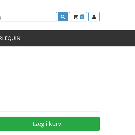
0
RLEQUIN
Læg i kurv