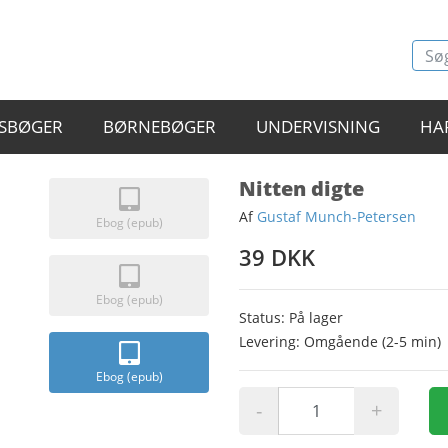
SBØGER
BØRNEBØGER
UNDERVISNING
HA
Nitten digte
Af
Gustaf Munch-Petersen
Ebog (epub)
39 DKK
Ebog (epub)
Status: På lager
Levering: Omgående (2-5 min)
Ebog (epub)
-
+