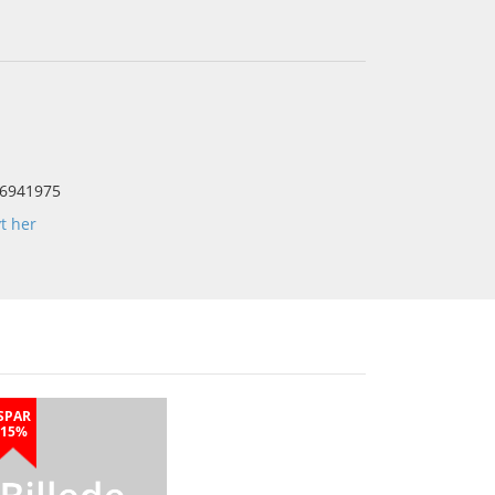
6941975
yt her
SPAR
15%