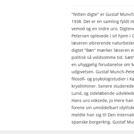
"Nitten digte" er Gustaf Munch
1938. Det er en samling fyldt
vemod og en indre uro. Digten
Petersen oplevede i sit hjem i
læseren vibrerende naturbeskriv
digtet "Bøn" mærker læseren en
politisk så voldsomme tid. Sætn
en uhyggelig forudanelse om M
udgivelsen. Gustaf Munch-Pete
filosofi- og psykologistudier 
kryolitminer. Senere studerede 
Lund, og sideløbende udviklede 
Hans uro voksede, jo mere han 
forene sin umiddelbart idyllisk
meldte han sig til Den Internat
spanske borgerkrig. Gustaf Mu