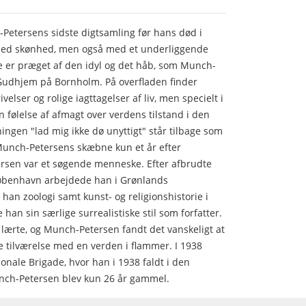
-Petersens sidste digtsamling før hans død i
 med skønhed, men også med et underliggende
e er præget af den idyl og det håb, som Munch-
 Gudhjem på Bornholm. På overfladen finder
elser og rolige iagttagelser af liv, men specielt i
 følelse af afmagt over verdens tilstand i den
ingen "lad mig ikke dø unyttigt" står tilbage som
unch-Petersens skæbne kun et år efter
rsen var et søgende menneske. Efter afbrudte
i København arbejdede han i Grønlands
han zoologi samt kunst- og religionshistorie i
han sin særlige surrealistiske stil som forfatter.
lærte, og Munch-Petersen fandt det vanskeligt at
e tilværelse med en verden i flammer. I 1938
ionale Brigade, hvor han i 1938 faldt i den
nch-Petersen blev kun 26 år gammel.