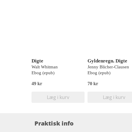
Digte
Gyldenregn. Digte
Walt Whitman
Jenny Blicher-Clausen
Ebog (epub)
Ebog (epub)
49 kr
70 kr
Læg i kurv
Læg i kurv
Praktisk info