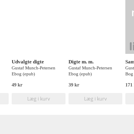
Udvalgte digte
Digte m. m.
Sam
Gustaf Munch-Petersen
Gustaf Munch-Petersen
Gust
Ebog (epub)
Ebog (epub)
Bog 
49 kr
39 kr
171
Læg i kurv
Læg i kurv