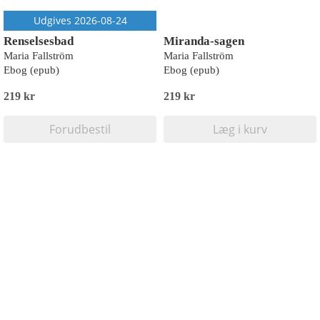
Udgives 2026-08-24
Renselsesbad
Miranda-sagen
Maria Fallström
Maria Fallström
Ebog (epub)
Ebog (epub)
219 kr
219 kr
Forudbestil
Læg i kurv