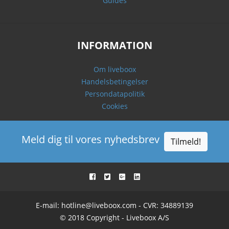
Guides
INFORMATION
Om liveboox
Handelsbetingelser
Persondatapolitik
Cookies
Meld dig til vores nyhedsbrev
Tilmeld!
E-mail:
hotline@liveboox.com
- CVR: 34889139
© 2018 Copyright - Liveboox A/S