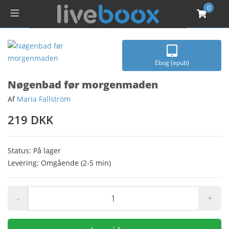
0
Ebog (epub)
Nøgenbad før morgenmaden
Af
Maria Fallström
219 DKK
Status: På lager
Levering: Omgående (2-5 min)
-
+