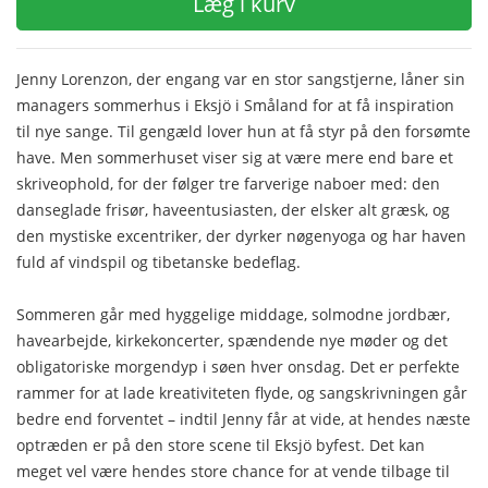
Læg i kurv
Jenny Lorenzon, der engang var en stor sangstjerne, låner sin
managers sommerhus i Eksjö i Småland for at få inspiration
til nye sange. Til gengæld lover hun at få styr på den forsømte
have. Men sommerhuset viser sig at være mere end bare et
skriveophold, for der følger tre farverige naboer med: den
danseglade frisør, haveentusiasten, der elsker alt græsk, og
den mystiske excentriker, der dyrker nøgenyoga og har haven
fuld af vindspil og tibetanske bedeflag.
Sommeren går med hyggelige middage, solmodne jordbær,
havearbejde, kirkekoncerter, spændende nye møder og det
obligatoriske morgendyp i søen hver onsdag. Det er perfekte
rammer for at lade kreativiteten flyde, og sangskrivningen går
bedre end forventet – indtil Jenny får at vide, at hendes næste
optræden er på den store scene til Eksjö byfest. Det kan
meget vel være hendes store chance for at vende tilbage til