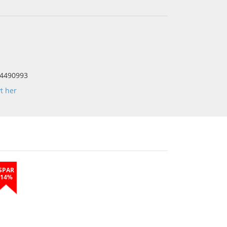
4490993
yt her
SPAR
14%