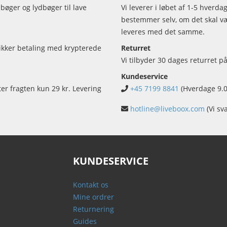
bøger og lydbøger til lave
Vi leverer i løbet af 1-5 hverd
bestemmer selv, om det skal vær
leveres med det samme.
sikker betaling med krypterede
Returret
Vi tilbyder 30 dages returret på
Kundeservice
ter fragten kun 29 kr. Levering
+45 7199 8841
(Hverdage 9.0
hotline@liveboox.com
(Vi sv
KUNDESERVICE
Kontakt os
Mine ordrer
Returnering
Guides