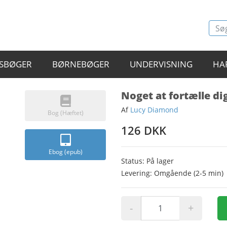
SBØGER
BØRNEBØGER
UNDERVISNING
HA
Noget at fortælle di
Af
Lucy Diamond
Bog (Hæftet)
126 DKK
Ebog (epub)
Status: På lager
Levering: Omgående (2-5 min)
-
+