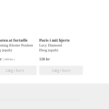
sten at fortælle
Paris i mit hjerte
ming Kloster Poulsen
Lucy Diamond
 (epub)
Ebog (epub)
kr
126 kr
(
105 kr
)
Læg i kurv
Læg i kurv