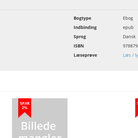
Bogtype
Ebog
Indbinding
epub
Sprog
Dansk
ISBN
978879
Læseprøve
Læs / l
SPAR
2%