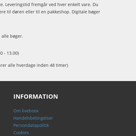
age. Leveringstid fremgår ved hver enkelt vare. Du
e til døren eller til en pakkeshop. Digitale bøger
 alle bøger.
0 - 13.00)
arer alle hverdage inden 48 timer)
INFORMATION
Om liveboox
Handelsbetingelser
Persondatapolitik
Cookies