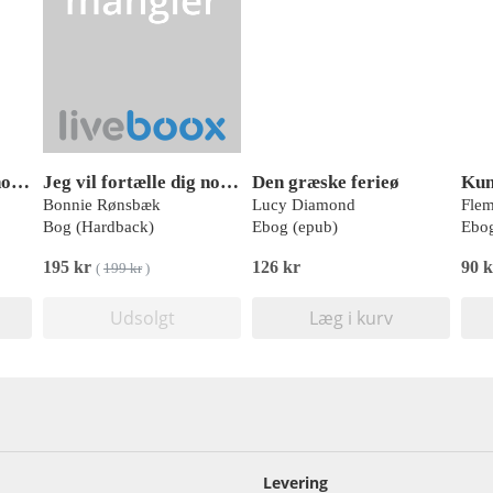
Jeg vil fortælle dig noget
Jeg vil fortælle dig noget
Den græske ferieø
Kun
Bonnie Rønsbæk
Lucy Diamond
Flem
Bog (Hardback)
Ebog (epub)
Ebog
195 kr
126 kr
90 
(
199 kr
)
Udsolgt
Læg i kurv
Levering