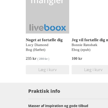
Noget at fortælle dig
Lucy Diamond
Bonnie Rønsbæk
Bog (Hæftet)
Ebog (epub)
235 kr
100 kr
(
280 kr
)
Læg i kurv
Læg i kurv
Praktisk info
Masser af inspiration og gode tilbud