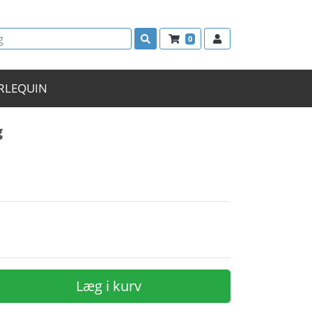
0
RLEQUIN
g
Læg i kurv