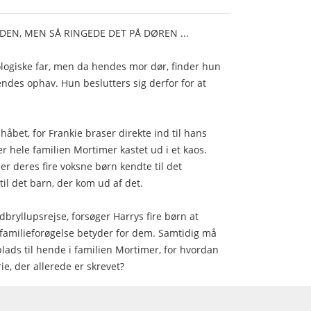
DEN, MEN SÅ RINGEDE DET PÅ DØREN ...
iologiske far, men da hendes mor dør, finder hun
endes ophav. Hun beslutters sig derfor for at
.
håbet, for Frankie braser direkte ind til hans
er hele familien Mortimer kastet ud i et kaos.
ler deres fire voksne børn kendte til det
 til det barn, der kom ud af det.
bryllupsrejse, forsøger Harrys fire børn at
familieforøgelse betyder for dem. Samtidig må
plads til hende i familien Mortimer, for hvordan
ie, der allerede er skrevet?