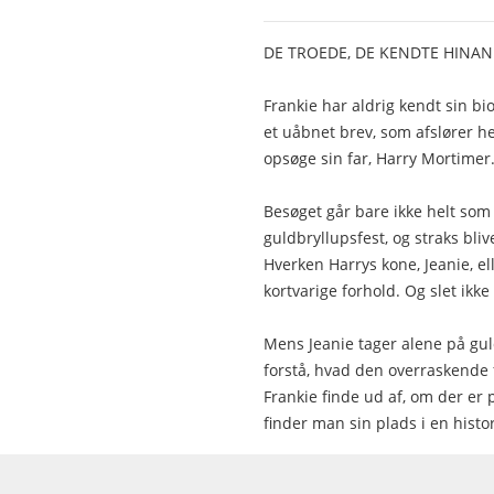
DE TROEDE, DE KENDTE HINAN
Frankie har aldrig kendt sin b
et uåbnet brev, som afslører h
opsøge sin far, Harry Mortimer
Besøget går bare ikke helt som 
guldbryllupsfest, og straks bliv
Hverken Harrys kone, Jeanie, el
kortvarige forhold. Og slet ikke
Mens Jeanie tager alene på guld
forstå, hvad den overraskende 
Frankie finde ud af, om der er 
finder man sin plads i en histor