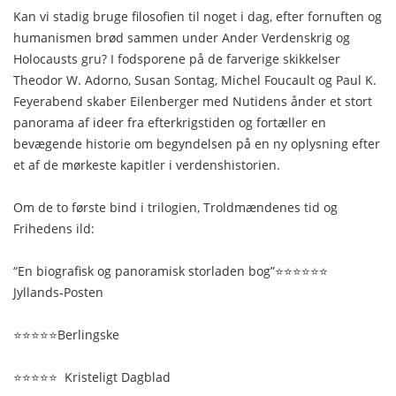
Kan vi stadig bruge filosofien til noget i dag, efter fornuften og
humanismen brød sammen under Ander Verdenskrig og
Holocausts gru? I fodsporene på de farverige skikkelser
Theodor W. Adorno, Susan Sontag, Michel Foucault og Paul K.
Feyerabend skaber Eilenberger med Nutidens ånder et stort
panorama af ideer fra efterkrigstiden og fortæller en
bevægende historie om begyndelsen på en ny oplysning efter
et af de mørkeste kapitler i verdenshistorien.
Om de to første bind i trilogien, Troldmændenes tid og
Frihedens ild:
“En biografisk og panoramisk storladen bog”⭐️⭐️⭐️⭐️⭐️⭐️
Jyllands-Posten
⭐️⭐️⭐️⭐️⭐️Berlingske
⭐️⭐️⭐️⭐️⭐️ Kristeligt Dagblad