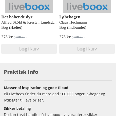
Det håbende dyr
Løbebogen
Alfred Sköld & Kresten Lundsgaard-Leth (red.)
Claus Hechmann
Bog (Hæftet)
Bog (Indbundet)
273 kr
273 kr
(
300 kr
)
(
300 kr
)
Læg i kurv
Læg i kurv
Praktisk info
Masser af inspiration og gode tilbud
På Liveboox finder du mere end 100.000 bøger, e-bøger og
lydbøger til lave priser.
Sikker betaling
Du kan trygt handle på Liveboox – vi garanterer sikker