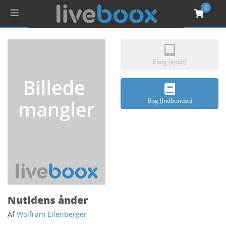
0
Ebog (epub)
Bog (Indbundet)
Nutidens ånder
Af
Wolfram Eilenberger