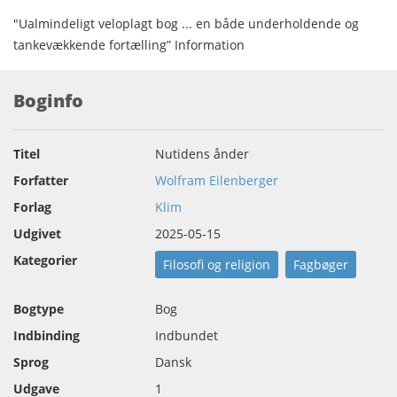
"Ualmindeligt veloplagt bog ... en både underholdende og
tankevækkende fortælling” Information
Boginfo
Titel
Nutidens ånder
Forfatter
Wolfram Eilenberger
Forlag
Klim
Udgivet
2025-05-15
Kategorier
Filosofi og religion
Fagbøger
Bogtype
Bog
Indbinding
Indbundet
Sprog
Dansk
Udgave
1