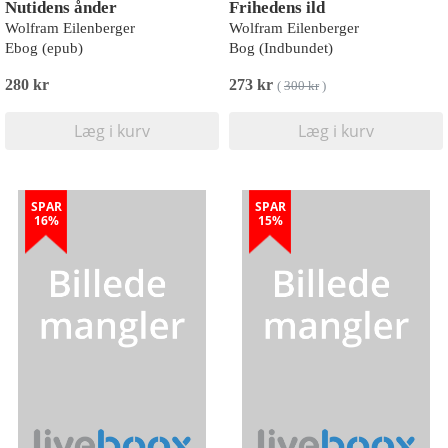
Nutidens ånder
Frihedens ild
Wolfram Eilenberger
Wolfram Eilenberger
Ebog (epub)
Bog (Indbundet)
280 kr
273 kr
(
300 kr
)
Læg i kurv
Læg i kurv
SPAR
SPAR
16%
15%