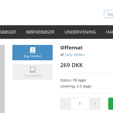
SBØGER
BØRNEBØGER
UNDERVISNING
HA
Offernat
Af
Sally Hilden
Bog (Hæftet)
269 DKK
Ebog (epub)
Status: På lager
Levering: 2-5 dage
-
+