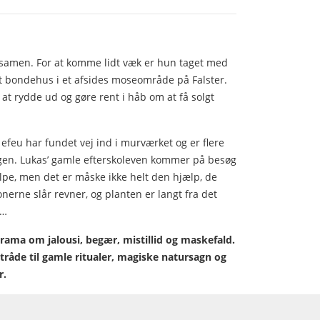
samen. For at komme lidt væk er hun taget med
idt bondehus i et afsides moseområde på Falster.
 at rydde ud og gøre rent i håb om at få solgt
efeu har fundet vej ind i murværket og er flere
agen. Lukas’ gamle efterskoleven kommer på besøg
lpe, men det er måske ikke helt den hjælp, de
nerne slår revner, og planten er langt fra det
 …
ama om jalousi, begær, mistillid og maskefald.
tråde til gamle ritualer, magiske natursagn og
r.