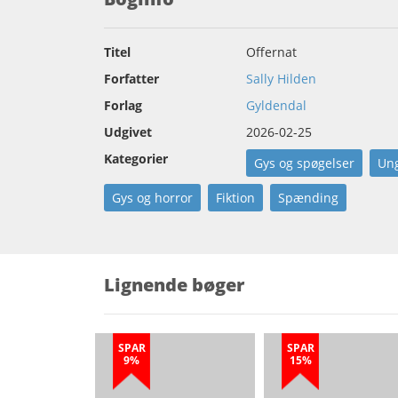
Titel
Offernat
Forfatter
Sally Hilden
Forlag
Gyldendal
Udgivet
2026-02-25
Kategorier
Gys og spøgelser
Un
Gys og horror
Fiktion
Spænding
Lignende bøger
SPAR
SPAR
9%
15%