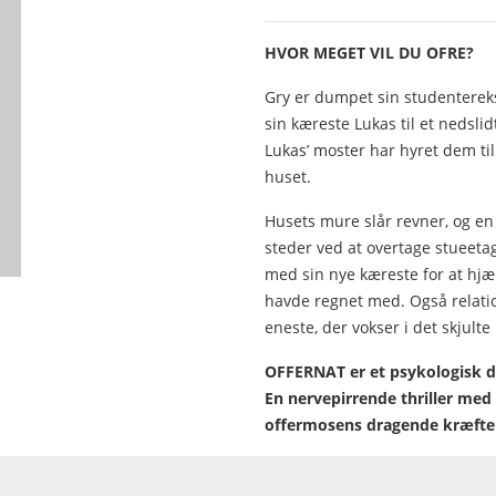
HVOR MEGET VIL DU OFRE?
Gry er dumpet sin studenterek
sin kæreste Lukas til et nedsl
Lukas’ moster har hyret dem til
huset.
Husets mure slår revner, og en 
steder ved at overtage stueet
med sin nye kæreste for at hjæ
havde regnet med. Også relatio
eneste, der vokser i det skjulte
OFFERNAT er et psykologisk dr
En nervepirrende thriller med 
offermosens dragende kræfte