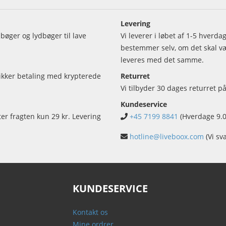
Levering
bøger og lydbøger til lave
Vi leverer i løbet af 1-5 hverd
bestemmer selv, om det skal vær
leveres med det samme.
sikker betaling med krypterede
Returret
Vi tilbyder 30 dages returret på
Kundeservice
ter fragten kun 29 kr. Levering
+45 7199 8841
(Hverdage 9.0
hotline@liveboox.com
(Vi sv
KUNDESERVICE
Kontakt os
Mine ordrer