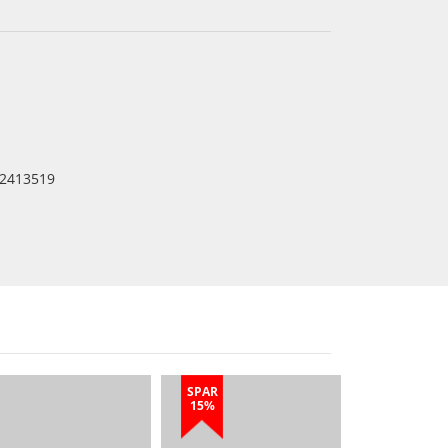
2413519
SPAR
15%