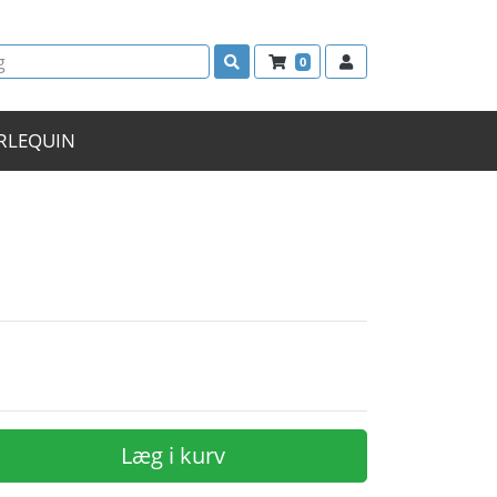
0
RLEQUIN
Læg i kurv