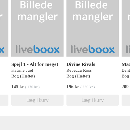
Spejl 1 - Alt for meget
Divine Rivals
Max
Katrine Juel
Rebecca Ross
Bent
Bog (Hæftet)
Bog (Hæftet)
Bog 
145 kr
196 kr
209
(
170 kr
)
(
230 kr
)
Læg i kurv
Læg i kurv