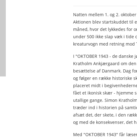
Natten mellem 1. og 2. oktober
Aktionen blev startskuddet til 
måned, hvor det lykkedes for om
under 500 ikke slap væk i tide 
kreaturvogn med retning mod 
I "OKTOBER 1943 - de danske jø
Kratholm Ankjærgaard om den 
besættelse af Danmark. Dag fo
og følger en række historiske s
placeret midt i begivenhederne
fået et ikonisk skær - hjemme s
utallige gange. Simon Kratholm
træder ind i historien på samt
afsæt det, der skete, i den rækk
og med de konsekvenser, det ha
Med "OKTOBER 1943" får læsern