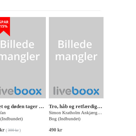
SPAR
15%
Livet og døden tager røven på mig - BIND II
Tro, håb og retfærdighed
Yan
Simon Kratholm Ankjærgaard
(Indbundet)
Bog (Indbundet)
 kr
490 kr
(
300 kr
)