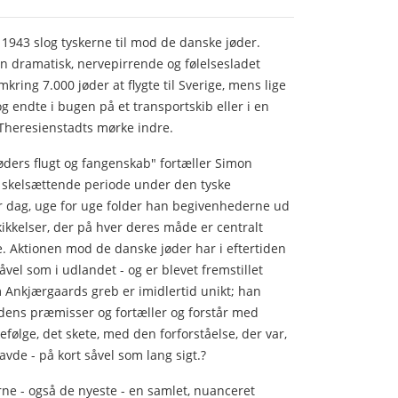
 1943 slog tyskerne til mod de danske jøder.
en dramatisk, nervepirrende og følelsesladet
kring 7.000 jøder at flygte til Sverige, mens lige
og endte i bugen på et transportskib eller i en
Theresienstadts mørke indre.
ders flugt og fangenskab" fortæller Simon
skelsættende periode under den tyske
r dag, uge for uge folder han begivenhederne ud
kikkelser, der på hver deres måde er centralt
. Aktionen mod de danske jøder har i eftertiden
åvel som i udlandet - og er blevet fremstillet
 Ankjærgaards greb er imidlertid unikt; han
idens præmisser og fortæller og forstår med
efølge, det skete, med den forforståelse, der var,
vde - på kort såvel som lang sigt.?
e - også de nyeste - en samlet, nuanceret