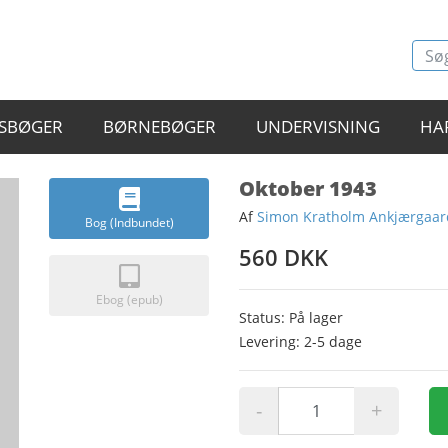
SBØGER
BØRNEBØGER
UNDERVISNING
HA
Oktober 1943
Af
Simon Kratholm Ankjærgaar
Bog (Indbundet)
560 DKK
Ebog (epub)
Status: På lager
Levering: 2-5 dage
-
+