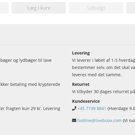
Læg i kurv
Udsolgt
Levering
bøger og lydbøger til lave
Vi leverer i løbet af 1-5 hverd
bestemmer selv, om det skal vær
leveres med det samme.
sikker betaling med krypterede
Returret
Vi tilbyder 30 dages returret på
Kundeservice
ter fragten kun 29 kr. Levering
+45 7199 8841
(Hverdage 9.0
hotline@liveboox.com
(Vi sv