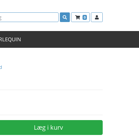
0
RLEQUIN
d
Læg i kurv