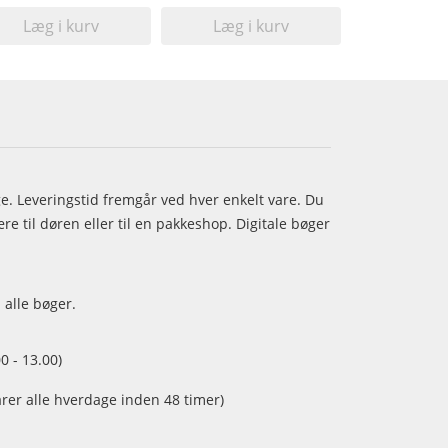
Læg i kurv
Læg i kurv
age. Leveringstid fremgår ved hver enkelt vare. Du
e til døren eller til en pakkeshop. Digitale bøger
 alle bøger.
0 - 13.00)
arer alle hverdage inden 48 timer)