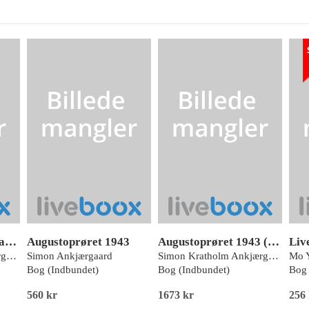
Oktober 1943 - De danske jøders flugt og fangenskab (Storskrift)
Augustoprøret 1943
Augustoprøret 1943 (Storskrift)
Simon Kratholm Ankjærgaard
Simon Ankjærgaard
Simon Kratholm Ankjærgaard
Mo 
Bog (Indbundet)
Bog (Indbundet)
Bog 
560 kr
1673 kr
256