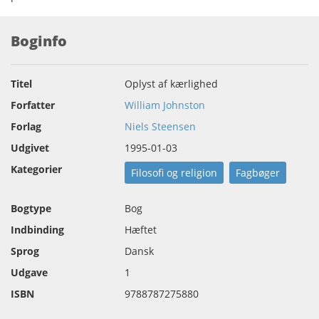
Boginfo
Titel
Oplyst af kærlighed
Forfatter
William Johnston
Forlag
Niels Steensen
Udgivet
1995-01-03
Kategorier
Filosofi og religion
Fagbøger
Bogtype
Bog
Indbinding
Hæftet
Sprog
Dansk
Udgave
1
ISBN
9788787275880