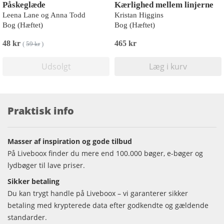
Påskeglæde
Kærlighed mellem linjerne
Leena Lane og Anna Todd
Kristan Higgins
Bog (Hæftet)
Bog (Hæftet)
48 kr
465 kr
(
59 kr
)
Udsolgt
Læg i kurv
Praktisk info
Masser af inspiration og gode tilbud
På Liveboox finder du mere end 100.000 bøger, e-bøger og
lydbøger til lave priser.
Sikker betaling
Du kan trygt handle på Liveboox – vi garanterer sikker
betaling med krypterede data efter godkendte og gældende
standarder.