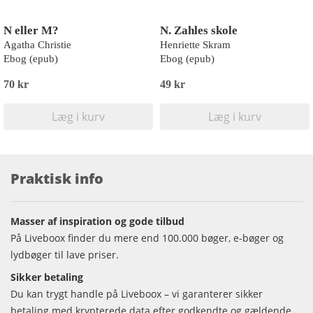
N eller M?
N. Zahles skole
Agatha Christie
Henriette Skram
Ebog (epub)
Ebog (epub)
70 kr
49 kr
Læg i kurv
Læg i kurv
Praktisk info
Masser af inspiration og gode tilbud
På Liveboox finder du mere end 100.000 bøger, e-bøger og
lydbøger til lave priser.
Sikker betaling
Du kan trygt handle på Liveboox – vi garanterer sikker
betaling med krypterede data efter godkendte og gældende