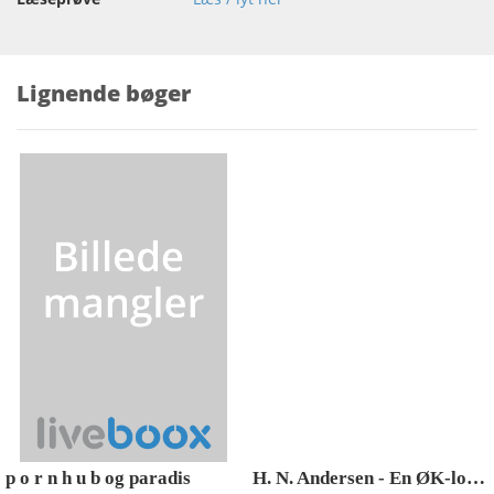
Lignende bøger
p o r n h u b og paradis
H. N. Andersen - En ØK-logisk livsberetning