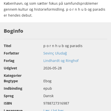
København, og som sætter fokus på samfundsproblemer
gennem kultur og historieformidling. p o r n h u b og paradis
er hendes debut.
Boginfo
Titel
p o r n h u b og paradis
Forfatter
Sevinç Uludağ
Forlag
Lindhardt og Ringhof
Udgivet
2026-05-28
Kategorier
Bogtype
Ebog
Indbinding
epub
Sprog
Dansk
ISBN
9788727316987
Læseprøve
Læs / lyt her