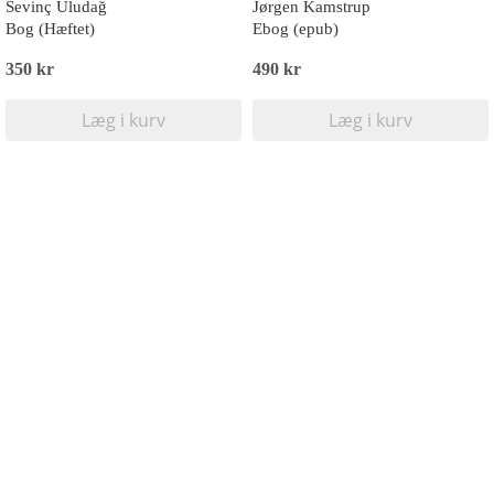
Sevinç Uludağ
Jørgen Kamstrup
Bog (Hæftet)
Ebog (epub)
350 kr
490 kr
Læg i kurv
Læg i kurv