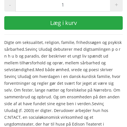
-
+
Læg i kurv
Digte om seksualitet, religion, familie, frihedssøgen og psykisk
sårbarhed.Sevinç Uludağ debuterer med digtsamlingen p o r
n h u b og paradis, der beskriver et ungt liv spændt ud
mellem tilhørsforhold og oprør, mellem sårbarhed og
selvstændighed.Med både ømhed, vrede og poesi skriver
Sevinç Uludağ om hverdagen i en dansk-kurdisk familie, hvor
forventninger og regler gør det svært for jeget at være sig
selv. Om fester, lange nætter og forelskelse på Nørrebro. Om
sammenbrud og opbrud. Og om ensomheden på den anden
side af at have fundet sine egne ben i verden.Sevinç
Uludağ (f. 2003) er digter. Derudover arbejder hun hos
C:NTACT, en socialøkonomisk virksomhed og et
ungdomsteater, der har til huse på Edison Teateret i