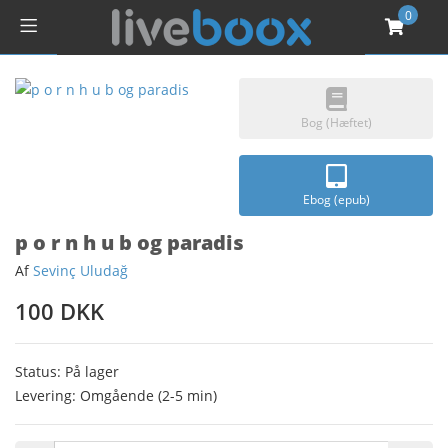
0
Bog (Hæftet)
Ebog (epub)
p o r n h u b og paradis
Af
Sevinç Uludağ
100 DKK
Status: På lager
Levering: Omgående (2-5 min)