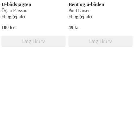
U-bådsjagten
Bent og u-båden
Örjan Persson
Poul Larsen
Ebog (epub)
Ebog (epub)
100 kr
49 kr
Læg i kurv
Læg i kurv