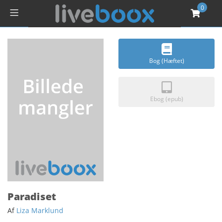
0
Bog (Hæftet)
Ebog (epub)
Paradiset
Af
Liza Marklund