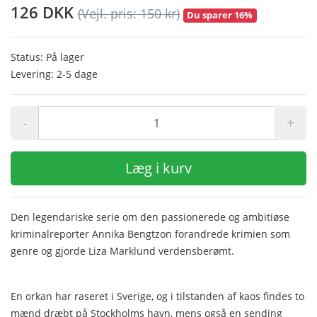
126 DKK
(Vejl. pris: 150 kr)
Du sparer 16%
Status: På lager
Levering: 2-5 dage
-
+
Læg i kurv
Den legendariske serie om den passionerede og ambitiøse
kriminalreporter Annika Bengtzon forandrede krimien som
genre og gjorde Liza Marklund verdensberømt.
En orkan har raseret i Sverige, og i tilstanden af kaos findes to
mænd dræbt på Stockholms havn, mens også en sending