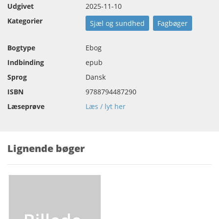
Udgivet
2025-11-10
Kategorier
Sjæl og sundhed
Fagbøger
Bogtype
Ebog
Indbinding
epub
Sprog
Dansk
ISBN
9788794487290
Læseprøve
Læs / lyt her
Lignende bøger