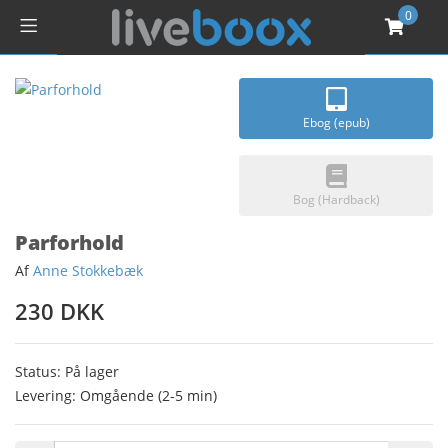
0
Ebog (epub)
Bog (Hardback)
Parforhold
Af
Anne Stokkebæk
230 DKK
Status: På lager
Levering: Omgående (2-5 min)