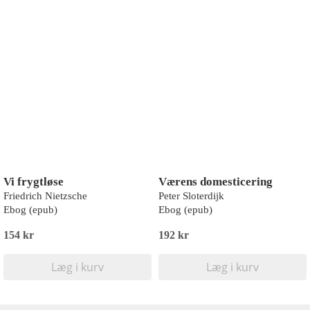
Vi frygtløse
Værens domesticering
Friedrich Nietzsche
Peter Sloterdijk
Ebog (epub)
Ebog (epub)
154 kr
192 kr
Læg i kurv
Læg i kurv