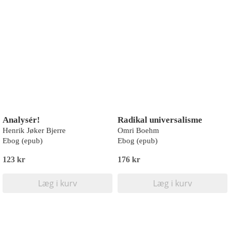
Analysér!
Radikal universalisme
Henrik Jøker Bjerre
Omri Boehm
Ebog (epub)
Ebog (epub)
123 kr
176 kr
Læg i kurv
Læg i kurv