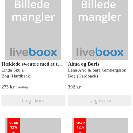
Hæklede sweatre med et tvist
Alma og Boris
Linda Skuja
Lena Arro & Sara Gimbergsson
Bog (Hardback)
Bog (Hardback)
273 kr
392 kr
(
310 kr
)
Læg i kurv
Læg i kurv
SPAR
SPAR
12%
12%