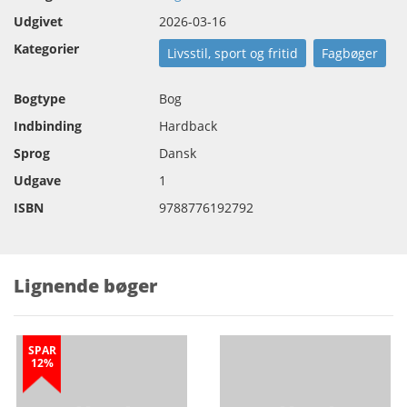
Udgivet
2026-03-16
Kategorier
Livsstil, sport og fritid
Fagbøger
Bogtype
Bog
Indbinding
Hardback
Sprog
Dansk
Udgave
1
ISBN
9788776192792
Lignende bøger
SPAR
12%