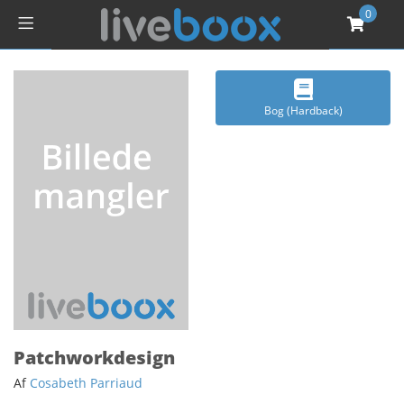
0
Bog (Hardback)
Patchworkdesign
Af
Cosabeth Parriaud