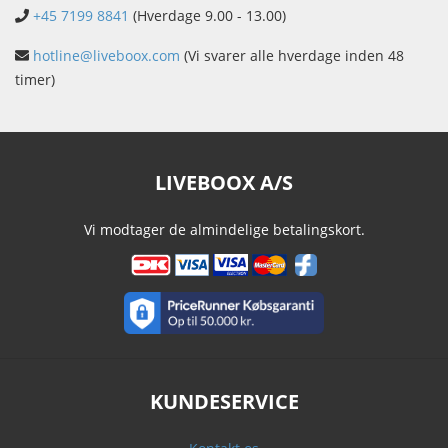
+45 7199 8841
(Hverdage 9.00 - 13.00)
hotline@liveboox.com
(Vi svarer alle hverdage inden 48
timer)
LIVEBOOX A/S
Vi modtager de almindelige betalingskort.
KUNDESERVICE