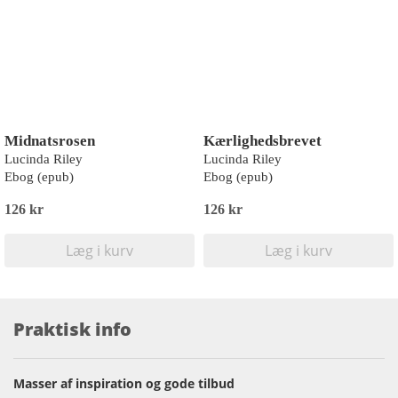
Midnatsrosen
Kærlighedsbrevet
Lucinda Riley
Lucinda Riley
Ebog (epub)
Ebog (epub)
126 kr
126 kr
Læg i kurv
Læg i kurv
Praktisk info
Masser af inspiration og gode tilbud