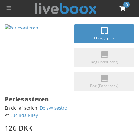
0
Ebog (epub)
Bog (Indbundet)
Bog (Paperback)
Perlesøsteren
En del af serien:
De syv søstre
Af
Lucinda Riley
126 DKK