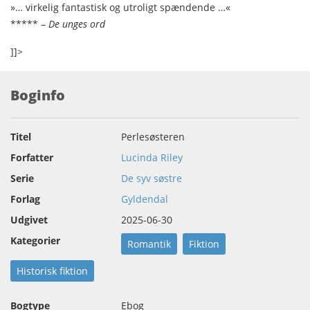
»… virkelig fantastisk og utroligt spændende …«
***** –
De unges ord
]]>
Boginfo
Titel
Perlesøsteren
Forfatter
Lucinda Riley
Serie
De syv søstre
Forlag
Gyldendal
Udgivet
2025-06-30
Kategorier
Romantik
Fiktion
Historisk fiktion
Bogtype
Ebog