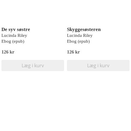
De syv søstre
Skyggesøsteren
Lucinda Riley
Lucinda Riley
Ebog (epub)
Ebog (epub)
126 kr
126 kr
Læg i kurv
Læg i kurv