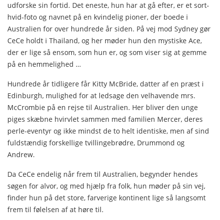
udforske sin fortid. Det eneste, hun har at gå efter, er et sort-
hvid-foto og navnet på en kvindelig pioner, der boede i
Australien for over hundrede år siden. På vej mod Sydney gør
CeCe holdt i Thailand, og her møder hun den mystiske Ace,
der er lige så ensom, som hun er, og som viser sig at gemme
på en hemmelighed …
Hundrede år tidligere får Kitty McBride, datter af en præst i
Edinburgh, mulighed for at ledsage den velhavende mrs.
McCrombie på en rejse til Australien. Her bliver den unge
piges skæbne hvirvlet sammen med familien Mercer, deres
perle-eventyr og ikke mindst de to helt identiske, men af sind
fuldstændig forskellige tvillingebrødre, Drummond og
Andrew.
Da CeCe endelig når frem til Australien, begynder hendes
søgen for alvor, og med hjælp fra folk, hun møder på sin vej,
finder hun på det store, farverige kontinent lige så langsomt
frem til følelsen af at høre til.