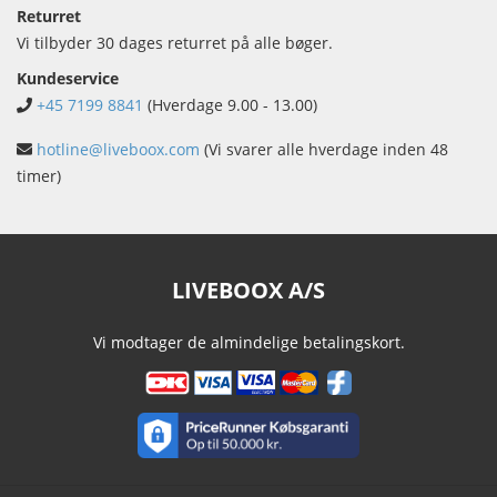
Returret
Vi tilbyder 30 dages returret på alle bøger.
Kundeservice
+45 7199 8841
(Hverdage 9.00 - 13.00)
hotline@liveboox.com
(Vi svarer alle hverdage inden 48
timer)
LIVEBOOX A/S
Vi modtager de almindelige betalingskort.