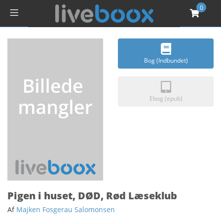
0
Bog (Indbundet)
Ebog (epub)
Pigen i huset, DØD, Rød Læseklub
Af
Majken Fosgerau Salomonsen