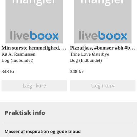
Min største hemmelighed, Basma, Rød Læseklub
Pizzafjæs, #bumser #bh #blærerøv, Rød Læseklub
Kit A. Rasmussen
Trine Løve Østerbye
Bog (Indbundet)
Bog (Indbundet)
348 kr
348 kr
Læg i kurv
Læg i kurv
Praktisk info
Masser af inspiration og gode tilbud