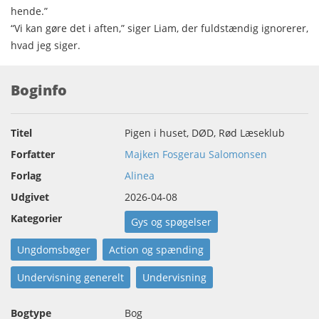
hende.”
“Vi kan gøre det i aften,” siger Liam, der fuldstændig ignorerer,
hvad jeg siger.
Boginfo
Titel
Pigen i huset, DØD, Rød Læseklub
Forfatter
Majken Fosgerau Salomonsen
Forlag
Alinea
Udgivet
2026-04-08
Kategorier
Gys og spøgelser
Ungdomsbøger
Action og spænding
Undervisning generelt
Undervisning
Bogtype
Bog