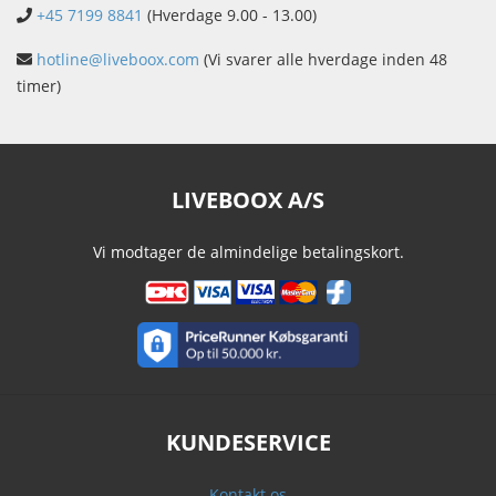
+45 7199 8841
(Hverdage 9.00 - 13.00)
hotline@liveboox.com
(Vi svarer alle hverdage inden 48
timer)
LIVEBOOX A/S
Vi modtager de almindelige betalingskort.
KUNDESERVICE
Kontakt os