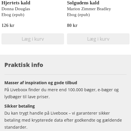
Hjertets kald
Solgudens kald
Donna Douglas
Marion Zimmer Bradley
Ebog (epub)
Ebog (epub)
126 kr
80 kr
Læg i kurv
Læg i kurv
Praktisk info
Masser af inspiration og gode tilbud
På Liveboox finder du mere end 100.000 bøger, e-bøger og
lydbøger til lave priser.
Sikker betaling
Du kan trygt handle på Liveboox – vi garanterer sikker
betaling med krypterede data efter godkendte og gældende
standarder.