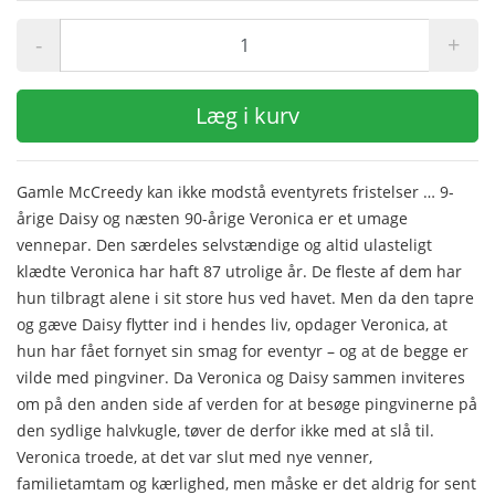
-
+
Læg i kurv
Gamle McCreedy kan ikke modstå eventyrets fristelser … 9-
årige Daisy og næsten 90-årige Veronica er et umage
vennepar. Den særdeles selvstændige og altid ulasteligt
klædte Veronica har haft 87 utrolige år. De fleste af dem har
hun tilbragt alene i sit store hus ved havet. Men da den tapre
og gæve Daisy flytter ind i hendes liv, opdager Veronica, at
hun har fået fornyet sin smag for eventyr – og at de begge er
vilde med pingviner. Da Veronica og Daisy sammen inviteres
om på den anden side af verden for at besøge pingvinerne på
den sydlige halvkugle, tøver de derfor ikke med at slå til.
Veronica troede, at det var slut med nye venner,
familietamtam og kærlighed, men måske er det aldrig for sent