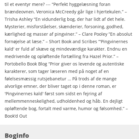
til et eventyr mere? --- “Perfekt hyggelæsning foran
brændeovnen. Veronica McCreedy går lige i hjertekulen.” –
Trisha Ashley “En vidunderlig bog, der har lidt af det hele.
Mysterier, misforståelser, skænderier, forsoning, godhed,
kærlighed og masser af pingviner.” – Clare Pooley ”En absolut
fornøjelse at læse.” – Short Book and Scribes “'Pingvinernes
kald' er fuld af skæve og mindeværdige karakter. Endnu en
medrivende og opløftende fortælling fra Hazel Prior.” –
Portobello Book Blog “Prior giver os levende og autentiske
karakterer, som tager læseren med på noget af en
følelsesmæssig rutsjebanetur … På trods af de mange
alvorlige emner, der bliver taget op i denne roman, er
'Pingvinernes kald' først som sidst en fejring af
mellemmenneskelighed, udholdenhed og håb. En dejligt
opløftende bog, fortalt med varme, humor og følsomhed.” –
Book’d Out
Boginfo