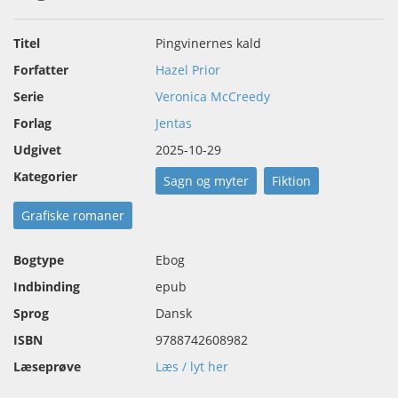
Titel
Pingvinernes kald
Forfatter
Hazel Prior
Serie
Veronica McCreedy
Forlag
Jentas
Udgivet
2025-10-29
Kategorier
Sagn og myter
Fiktion
Grafiske romaner
Bogtype
Ebog
Indbinding
epub
Sprog
Dansk
ISBN
9788742608982
Læseprøve
Læs / lyt her