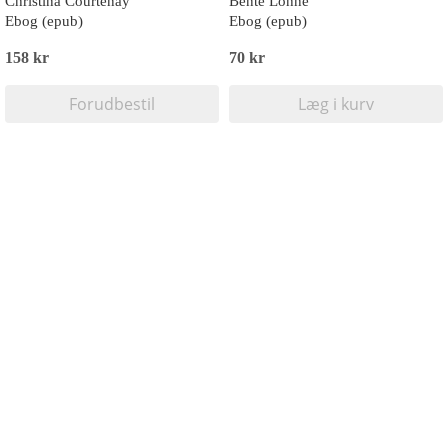
Christina Courtenay
Bente Lohne
Ebog (epub)
Ebog (epub)
158 kr
70 kr
Forudbestil
Læg i kurv