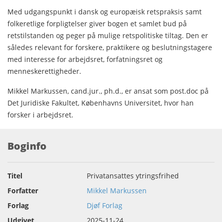
Med udgangspunkt i dansk og europæisk retspraksis samt
folkeretlige forpligtelser giver bogen et samlet bud på
retstilstanden og peger på mulige retspolitiske tiltag. Den er
således relevant for forskere, praktikere og beslutningstagere
med interesse for arbejdsret, forfatningsret og
menneskerettigheder.
Mikkel Markussen, cand.jur., ph.d., er ansat som post.doc på
Det Juridiske Fakultet, Københavns Universitet, hvor han
forsker i arbejdsret.
Boginfo
Titel
Privatansattes ytringsfrihed
Forfatter
Mikkel Markussen
Forlag
Djøf Forlag
Udgivet
2025-11-24