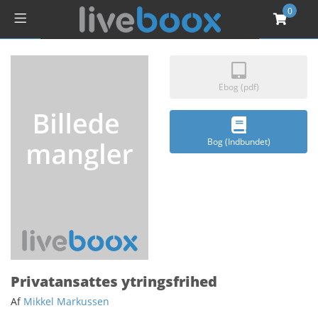
0
Ebog (pdf)
Bog (Indbundet)
Privatansattes ytringsfrihed
Af
Mikkel Markussen