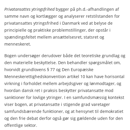
Privatansattes ytringsfrihed
bygger på ph.d.-afhandlingen af
samme navn og kortlægger og analyserer retstilstanden for
privatansattes ytringsfrihed i Danmark ved at belyse de
principielle og praktiske problemstillinger, der opstår i
spændingsfeltet mellem ansættelsesret, statsret og
menneskeret.
Bogen undersøger derudover både det teoretiske grundlag og
den materielle beskyttelse. Den behandler spørgsmålet om,
hvorvidt grundlovens § 77 og Den Europæiske
Menneskerettighedskonvention artikel 10 kan have horisontal
virkning i forholdet mellem arbejdsgiver og lønmodtager, og
hvordan dansk ret i praksis beskytter privatansatte mod
sanktioner for lovlige ytringer. I en samfundsmæssig kontekst
viser bogen, at privatansatte i stigende grad varetager
samfundsbærende funktioner, og at hensynet til demokratiet
og den frie debat derfor også gør sig gældende uden for den
offentlige sektor.