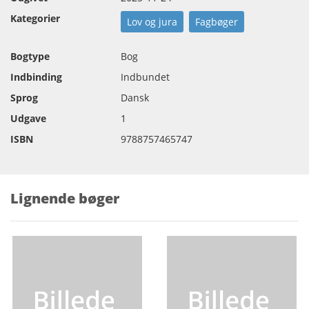
Kategorier
Lov og jura
Fagbøger
Bogtype
Bog
Indbinding
Indbundet
Sprog
Dansk
Udgave
1
ISBN
9788757465747
Lignende bøger