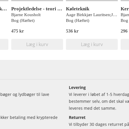
Projektledelse - værktøjer
Projektledelse - teori og praksis, Toolbox
Køleteknik
Ker
Bjarne Kousholt
Aage Birkkjær Lauritsen;Jens Brusgaard Vestergaard
Bjar
Bog (Hæftet)
Bog (Hæftet)
Bog 
475 kr
536 kr
296
Læg i kurv
Læg i kurv
Levering
bøger og lydbøger til lave
Vi leverer i løbet af 1-5 hverd
bestemmer selv, om det skal vær
leveres med det samme.
sikker betaling med krypterede
Returret
Vi tilbyder 30 dages returret på