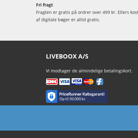
Fri fragt
Fragten er gratis på ordrer over 499 kr. Ellers kos
af digitale bøger er altid gratis.
LIVEBOOX A/S
Vi modtager de almindelige betalingskort.