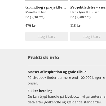
Grundbog i projektledelse
Merethe Klint
Hans Jørn Knudsen
Bog (Hæftet)
Bog (Ukendt)
476 kr
118 kr
Læg i kurv
Læg i kurv
Praktisk info
Masser af inspiration og gode tilbud
På Liveboox finder du mere end 100.000 bøger, e-
priser.
Sikker betaling
Du kan trygt handle på Liveboox – vi garanterer 
data efter godkendte og gældende standarder.