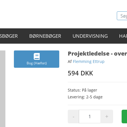
SBØGER
BØRNEBØGER
UNDERVISNING
HA
Projektledelse - over
Af
Flemming Ettrup
Bog (Hæftet)
594 DKK
Status: På lager
Levering: 2-5 dage
-
+