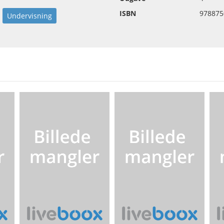
ISBN
978875
Undervisning