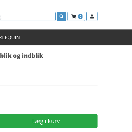
0
RLEQUIN
blik og indblik
Læg i kurv