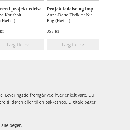
nen i projektledelse
Projektledelse og implementering af komplekse forandringer
ne Kousholt
Anne-Dorte Fladkjær Nielsen og Per Svejvig
(Hæftet)
Bog (Hæftet)
 kr
357 kr
Læg i kurv
Læg i kurv
age. Leveringstid fremgår ved hver enkelt vare. Du
e til døren eller til en pakkeshop. Digitale bøger
 alle bøger.