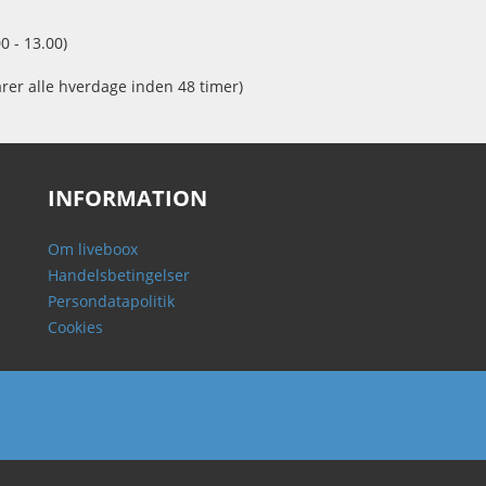
0 - 13.00)
arer alle hverdage inden 48 timer)
INFORMATION
Om liveboox
Handelsbetingelser
Persondatapolitik
Cookies