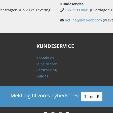
Kundeservice
ter fragten kun 29 kr. Levering
+45 7199 8841
(Hverdage 9.0
hotline@liveboox.com
(Vi sv
KUNDESERVICE
Kontakt os
Mine ordrer
Returnering
Guides
Meld dig til vores nyhedsbrev
Tilmeld!