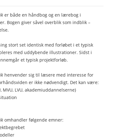
lik
er både en håndbog og en lærebog i
r. Bogen giver såvel overblik som indblik –
else.
ng stort set identisk med forløbet i et typisk
ppleres med uddybende illustrationer. Sidst i
nnemgår et typisk projektforløb.
ik
henvender sig til læsere med interesse for
forhåndsviden er ikke nødvendigt. Det kan være:
U, MVU, LVU, akademiuddannelserne)
situation
lik
omhandler følgende emner:
jektbegrebet
modeller