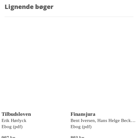
Lignende bøger
Tilbudsloven
Finansjura
Erik Hørlyck
Bent Iversen, Hans Helge Beck-Thomsen, Lars Hedegaard Kristensen, Torsten Iversen
Ebog (pdf)
Ebog (pdf)
907 kr
803 kr