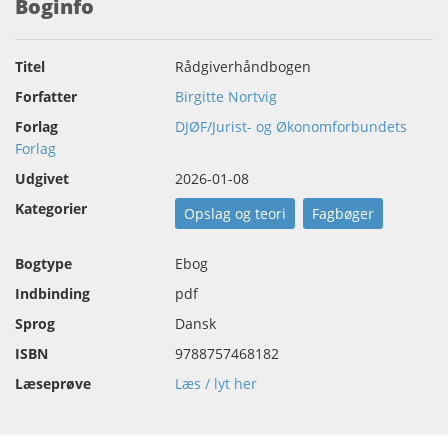
Boginfo
Titel
Rådgiverhåndbogen
Forfatter
Birgitte Nortvig
Forlag
DJØF/Jurist- og Økonomforbundets
Forlag
Udgivet
2026-01-08
Kategorier
Opslag og teori
Fagbøger
Bogtype
Ebog
Indbinding
pdf
Sprog
Dansk
ISBN
9788757468182
Læseprøve
Læs / lyt her