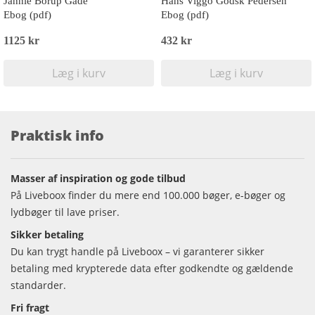
Jannie Borup Gade
Hans Viggo Godsk Pedersen
Ebog (pdf)
Ebog (pdf)
1125 kr
432 kr
Læg i kurv
Læg i kurv
Praktisk info
Masser af inspiration og gode tilbud
På Liveboox finder du mere end 100.000 bøger, e-bøger og
lydbøger til lave priser.
Sikker betaling
Du kan trygt handle på Liveboox – vi garanterer sikker
betaling med krypterede data efter godkendte og gældende
standarder.
Fri fragt