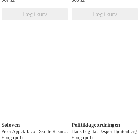
Læg i kurv
Læg i kurv
Søloven
Politiklageordningen
Peter Appel, Jacob Skude Rasmussen, Jesper Martens, Jens Mathiasen
Hans Fogtdal, Jesper Hjortenberg
Ebog (pdf)
Ebog (pdf)