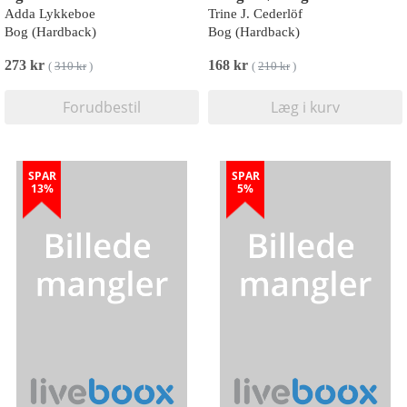
Adda Lykkeboe
Trine J. Cederlöf
Bog (Hardback)
Bog (Hardback)
273 kr
168 kr
(
310 kr
)
(
210 kr
)
Forudbestil
Læg i kurv
SPAR
SPAR
13%
5%