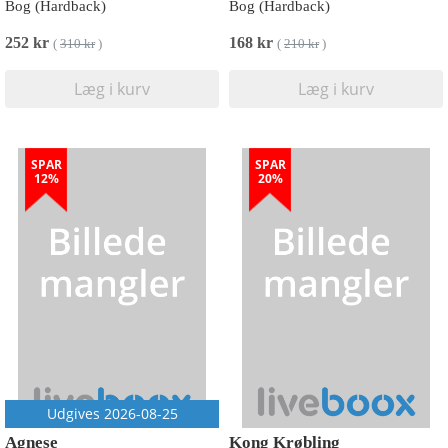
Bog (Hardback)
Bog (Hardback)
252 kr
168 kr
(
310 kr
)
(
210 kr
)
Læg i kurv
Læg i kurv
SPAR
SPAR
12%
20%
Udgives 2026-08-25
Agnese
Kong Krøbling