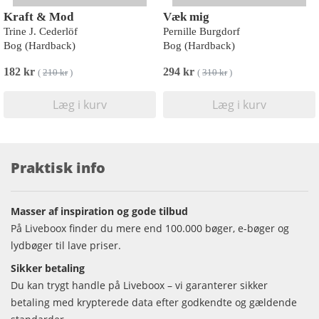
Kraft & Mod
Væk mig
Trine J. Cederlöf
Pernille Burgdorf
Bog (Hardback)
Bog (Hardback)
182 kr
294 kr
(
210 kr
)
(
310 kr
)
Læg i kurv
Læg i kurv
Praktisk info
Masser af inspiration og gode tilbud
På Liveboox finder du mere end 100.000 bøger, e-bøger og
lydbøger til lave priser.
Sikker betaling
Du kan trygt handle på Liveboox – vi garanterer sikker
betaling med krypterede data efter godkendte og gældende