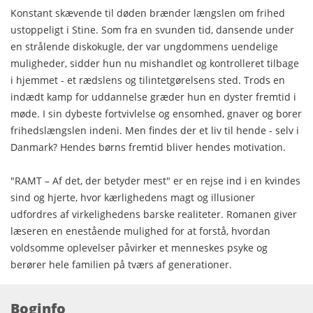
Konstant skævende til døden brænder længslen om frihed
ustoppeligt i Stine. Som fra en svunden tid, dansende under
en strålende diskokugle, der var ungdommens uendelige
muligheder, sidder hun nu mishandlet og kontrolleret tilbage
i hjemmet - et rædslens og tilintetgørelsens sted. Trods en
indædt kamp for uddannelse græder hun en dyster fremtid i
møde. I sin dybeste fortvivlelse og ensomhed, gnaver og borer
frihedslængslen indeni. Men findes der et liv til hende - selv i
Danmark? Hendes børns fremtid bliver hendes motivation.
"RAMT – Af det, der betyder mest" er en rejse ind i en kvindes
sind og hjerte, hvor kærlighedens magt og illusioner
udfordres af virkelighedens barske realiteter. Romanen giver
læseren en enestående mulighed for at forstå, hvordan
voldsomme oplevelser påvirker et menneskes psyke og
berører hele familien på tværs af generationer.
Boginfo