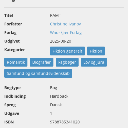
Titel
RAMT
Forfatter
Christine Ivanov
Forlag
Wadskjær Forlag
Udgivet
2025-08-20
Kategorier
Fiktion generelt
Fiktion
Romantik
Biografier
Fagbøger
Lov og jura
Samfund og samfundsvidenskab
Bogtype
Bog
Indbinding
Hardback
Sprog
Dansk
Udgave
1
ISBN
9788785341020