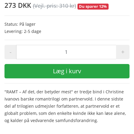
273 DKK
(Vejl. pris: 310 kr)
Du sparer 12%
Status: På lager
Levering: 2-5 dage
-
+
Læg i kurv
"RAMT – Af det, der betyder mest" er tredje bind i Christine
Ivanovs barske romantrilogi om partnervold. I denne sidste
del af trilogien udmejsler forfatteren, at partnervold er et
globalt problem, som den enkelte kvinde ikke kan løse alene,
og kalder på vedvarende samfundsforandring.