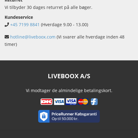
Vi tilbyder 30 dages returret på alle bøger.
Kundeservice
+45 7199 8841
(Hverdage 9.00 - 13.00)
hotline@liveboox.com
(Vi svarer alle hverdage inden 48
timer)
LIVEBOOX A/S
Vi modtager de almindelige betalingskort.