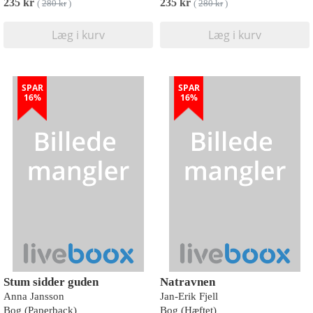
235 kr
235 kr
(
280 kr
)
(
280 kr
)
Læg i kurv
Læg i kurv
SPAR
SPAR
16%
16%
Stum sidder guden
Natravnen
Anna Jansson
Jan-Erik Fjell
Bog (Paperback)
Bog (Hæftet)