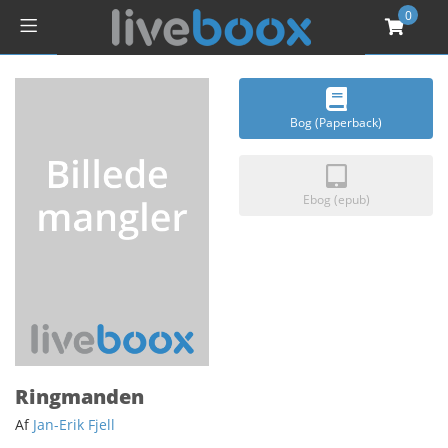
0
Bog (Paperback)
Ebog (epub)
Ringmanden
Af
Jan-Erik Fjell