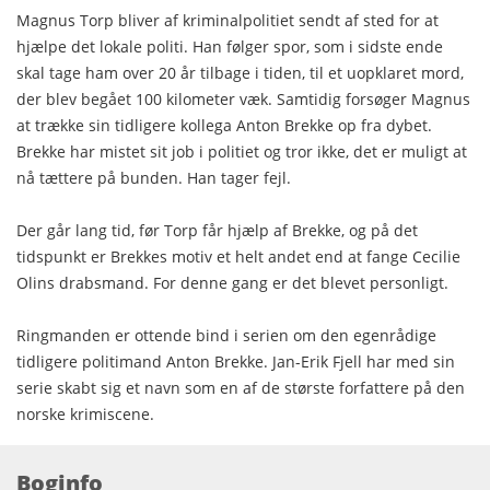
Magnus Torp bliver af kriminalpolitiet sendt af sted for at
hjælpe det lokale politi. Han følger spor, som i sidste ende
skal tage ham over 20 år tilbage i tiden, til et uopklaret mord,
der blev begået 100 kilometer væk. Samtidig forsøger Magnus
at trække sin tidligere kollega Anton Brekke op fra dybet.
Brekke har mistet sit job i politiet og tror ikke, det er muligt at
nå tættere på bunden. Han tager fejl.
Der går lang tid, før Torp får hjælp af Brekke, og på det
tidspunkt er Brekkes motiv et helt andet end at fange Cecilie
Olins drabsmand. For denne gang er det blevet personligt.
Ringmanden er ottende bind i serien om den egenrådige
tidligere politimand Anton Brekke. Jan-Erik Fjell har med sin
serie skabt sig et navn som en af de største forfattere på den
norske krimiscene.
Boginfo