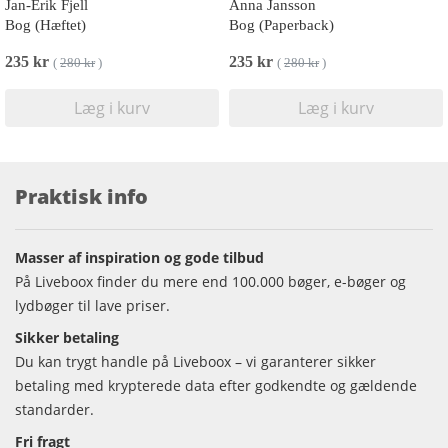
Jan-Erik Fjell
Anna Jansson
Bog (Hæftet)
Bog (Paperback)
235 kr
235 kr
(
280 kr
)
(
280 kr
)
Læg i kurv
Læg i kurv
Praktisk info
Masser af inspiration og gode tilbud
På Liveboox finder du mere end 100.000 bøger, e-bøger og
lydbøger til lave priser.
Sikker betaling
Du kan trygt handle på Liveboox – vi garanterer sikker
betaling med krypterede data efter godkendte og gældende
standarder.
Fri fragt