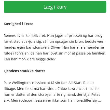
Læg i kurv
Kærlighed i Texas
Renees liv er kompliceret: Hun jages af pressen og har brug
for et sted at skjule sig, så hun opsøger sin brors bedste ven -
hendes egen barndomsven, Oliver. Han har ellers hænderne
fulde i forvejen, da han har lovet sin mor at passe på familien.
Kan han mon klare begge dele?
Fjendens smukke datter
Pete Wellingtons mission: at få sin fars All-Stars Rodeo
tilbage. Men først må han vinde Chloe Lawrences tillid, for
hun er datter af den storbysmarte rigmand, der stjal Petes
arv. Men rodeoprinsessen er ikke, som han forestiller sig ...