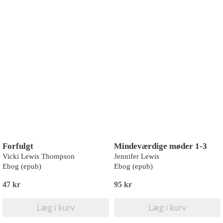
Forfulgt
Mindeværdige møder 1-3
Vicki Lewis Thompson
Jennifer Lewis
Ebog (epub)
Ebog (epub)
47 kr
95 kr
Læg i kurv
Læg i kurv