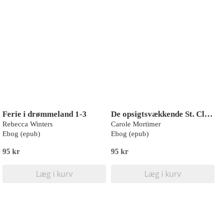
Ferie i drømmeland 1-3
De opsigtsvækkende St. Claires 1-3
Rebecca Winters
Carole Mortimer
Ebog (epub)
Ebog (epub)
95 kr
95 kr
Læg i kurv
Læg i kurv