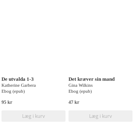
De utvalda 1-3
Det kræver sin mand
Katherine Garbera
Gina Wilkins
Ebog (epub)
Ebog (epub)
95 kr
47 kr
Læg i kurv
Læg i kurv