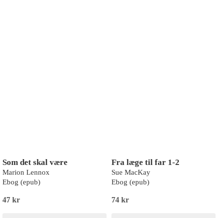
Som det skal være
Fra læge til far 1-2
Marion Lennox
Sue MacKay
Ebog (epub)
Ebog (epub)
47 kr
74 kr