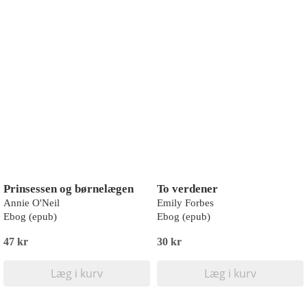
Prinsessen og børnelægen
To verdener
Annie O'Neil
Emily Forbes
Ebog (epub)
Ebog (epub)
47 kr
30 kr
Læg i kurv
Læg i kurv