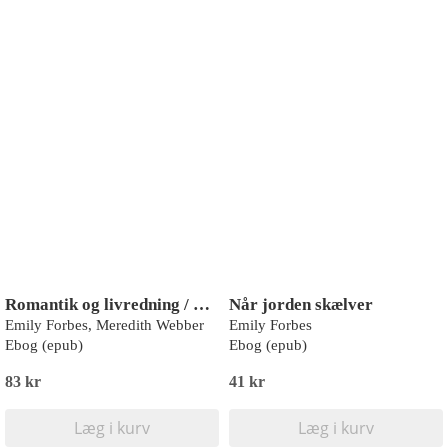
Romantik og livredning / Lykkens amulet
Når jorden skælver
Emily Forbes, Meredith Webber
Emily Forbes
Ebog (epub)
Ebog (epub)
83 kr
41 kr
Læg i kurv
Læg i kurv