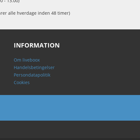
0 - 13.00)
arer alle hverdage inden 48 timer)
INFORMATION
Om liveboox
Handelsbetingelser
Persondatapolitik
Cookies