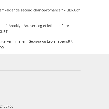
fremkaldende second chance-romance.” – LIBRARY
 på Brooklyn Bruisers og et løfte om flere
KLIST
ige kemi mellem Georgia og Leo er spændt til
EWS
2433760