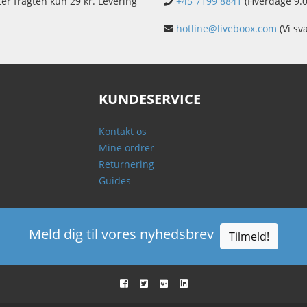
ter fragten kun 29 kr. Levering
+45 7199 8841
(Hverdage 9.0
hotline@liveboox.com
(Vi sv
KUNDESERVICE
Kontakt os
Mine ordrer
Returnering
Guides
Meld dig til vores nyhedsbrev
Tilmeld!