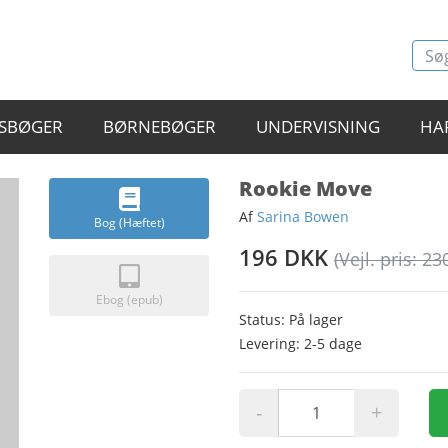
SBØGER
BØRNEBØGER
UNDERVISNING
HA
Rookie Move
Af
Sarina Bowen
Bog (Hæftet)
196 DKK
(Vejl. pris: 23
Ebog (epub)
Status: På lager
Levering: 2-5 dage
-
+