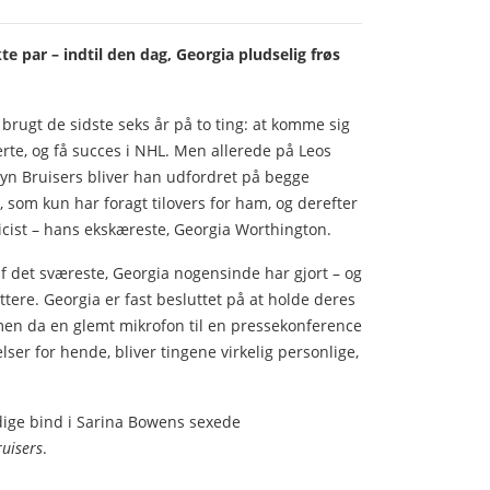
te par – indtil den dag, Georgia pludselig frøs
 brugt de sidste seks år på to ting: at komme sig
rte, og få succes i NHL. Men allerede på Leos
lyn Bruisers bliver han udfordret på begge
r, som kun har foragt tilovers for ham, og derefter
icist – hans ekskæreste, Georgia Worthington.
 af det sværeste, Georgia nogensinde har gjort – og
ttere. Georgia er fast besluttet på at holde deres
 men da en glemt mikrofon til en pressekonference
elser for hende, bliver tingene virkelig personlige,
dige bind i Sarina Bowens sexede
ruisers
.