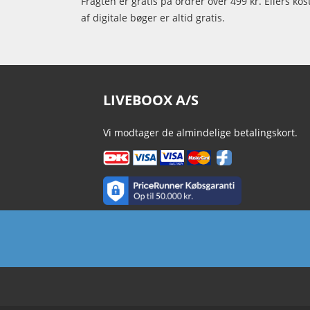
Fragten er gratis på ordrer over 499 kr. Ellers kos
af digitale bøger er altid gratis.
LIVEBOOX A/S
Vi modtager de almindelige betalingskort.