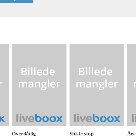
Overdådig
Sidste stop
Åre