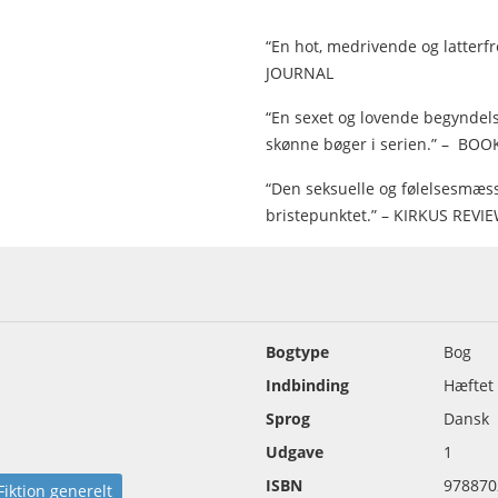
“En hot, medrivende og latter
JOURNAL
“En sexet og lovende begyndelse
skønne bøger i serien.” – BOO
“Den seksuelle og følelsesmæss
bristepunktet.” – KIRKUS REVI
Bogtype
Bog
Indbinding
Hæftet
Sprog
Dansk
Udgave
1
ISBN
978870
Fiktion generelt