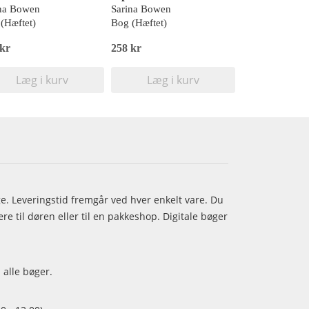
na Bowen
Sarina Bowen
(Hæftet)
Bog (Hæftet)
 kr
258 kr
Læg i kurv
Læg i kurv
age. Leveringstid fremgår ved hver enkelt vare. Du
e til døren eller til en pakkeshop. Digitale bøger
 alle bøger.