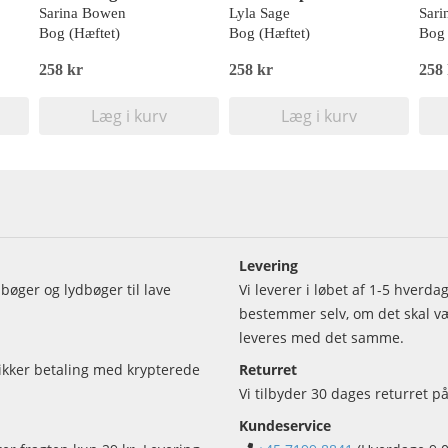
Sarina Bowen
Lyla Sage
Sari
Bog (Hæftet)
Bog (Hæftet)
Bog 
258 kr
258 kr
258
Læg i kurv
Læg i kurv
Levering
bøger og lydbøger til lave
Vi leverer i løbet af 1-5 hverd
bestemmer selv, om det skal vær
leveres med det samme.
sikker betaling med krypterede
Returret
Vi tilbyder 30 dages returret på
Kundeservice