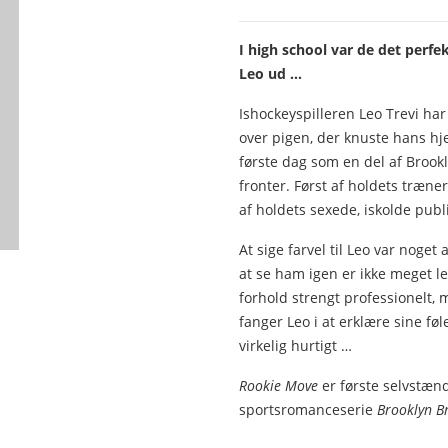
I high school var de det perfek
Leo ud ...
Ishockeyspilleren Leo Trevi har
over pigen, der knuste hans hje
første dag som en del af Brook
fronter. Først af holdets træne
af holdets sexede, iskolde publ
At sige farvel til Leo var noget
at se ham igen er ikke meget le
forhold strengt professionelt,
fanger Leo i at erklære sine føl
virkelig hurtigt …
Rookie Move
er første selvstæn
sportsromanceserie
Brooklyn B