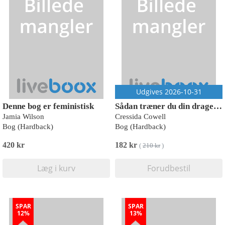
Udgives 2026-10-31
Denne bog er feministisk
Sådan træner du din drage - skole 2
Jamia Wilson
Cressida Cowell
Bog (Hardback)
Bog (Hardback)
420 kr
182 kr
(
210 kr
)
Læg i kurv
Forudbestil
SPAR
SPAR
12%
13%