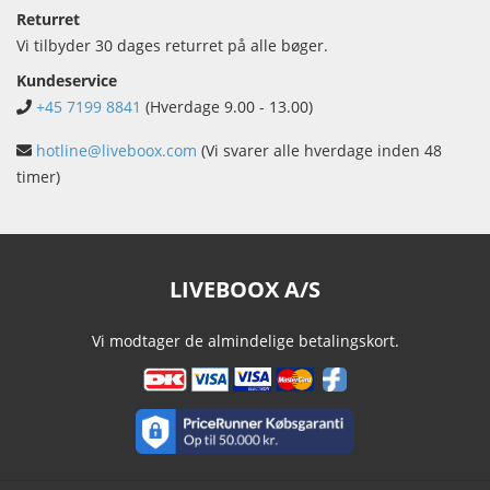
Returret
Vi tilbyder 30 dages returret på alle bøger.
Kundeservice
+45 7199 8841
(Hverdage 9.00 - 13.00)
hotline@liveboox.com
(Vi svarer alle hverdage inden 48
timer)
LIVEBOOX A/S
Vi modtager de almindelige betalingskort.