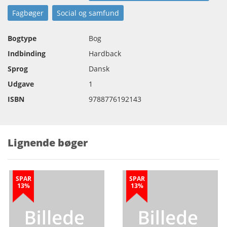
Fagbøger
Social og samfund
Bogtype
Bog
Indbinding
Hardback
Sprog
Dansk
Udgave
1
ISBN
9788776192143
Lignende bøger
SPAR
SPAR
13%
13%