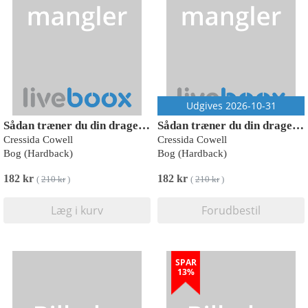
Udgives 2026-10-31
Sådan træner du din drage - skole
Sådan træner du din drage - skole 2
Cressida Cowell
Cressida Cowell
Bog (Hardback)
Bog (Hardback)
182 kr
182 kr
(
210 kr
)
(
210 kr
)
Læg i kurv
Forudbestil
SPAR
13%