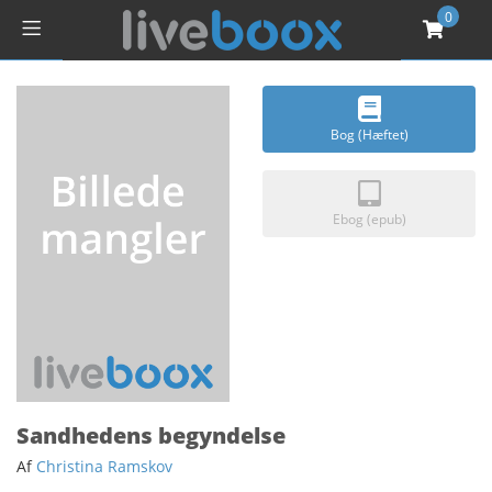
0
Bog (Hæftet)
Ebog (epub)
Sandhedens begyndelse
Af
Christina Ramskov