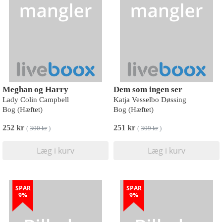
Meghan og Harry
Dem som ingen ser
Lady Colin Campbell
Katja Vesselbo Døssing
Bog (Hæftet)
Bog (Hæftet)
252 kr
251 kr
(
300 kr
)
(
309 kr
)
Læg i kurv
Læg i kurv
SPAR
SPAR
9%
9%