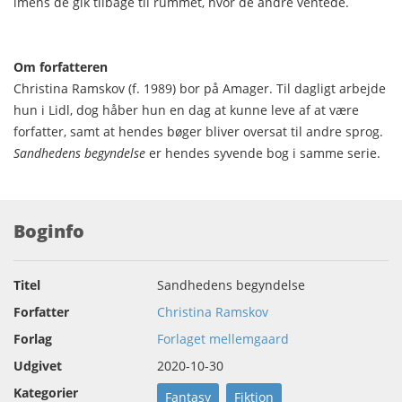
imens de gik tilbage til rummet, hvor de andre ventede.
Om forfatteren
Christina Ramskov (f. 1989) bor på Amager. Til dagligt arbejde
hun i Lidl, dog håber hun en dag at kunne leve af at være
forfatter, samt at hendes bøger bliver oversat til andre sprog.
Sandhedens begyndelse
er hendes syvende bog i samme serie.
Boginfo
Titel
Sandhedens begyndelse
Forfatter
Christina Ramskov
Forlag
Forlaget mellemgaard
Udgivet
2020-10-30
Kategorier
Fantasy
Fiktion