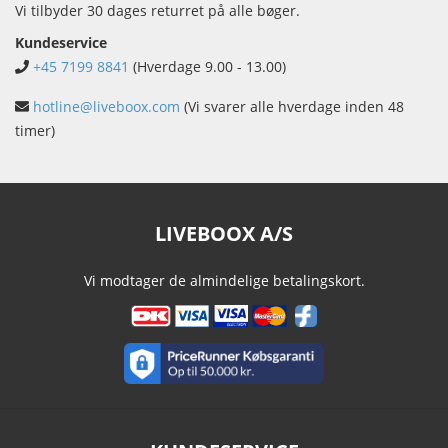
Vi tilbyder 30 dages returret på alle bøger.
Kundeservice
+45 7199 8841
(Hverdage 9.00 - 13.00)
hotline@liveboox.com
(Vi svarer alle hverdage inden 48
timer)
LIVEBOOX A/S
Vi modtager de almindelige betalingskort.