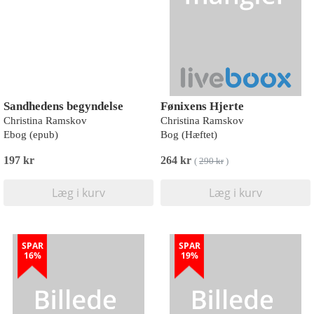
Sandhedens begyndelse
Fønixens Hjerte
Christina Ramskov
Christina Ramskov
Ebog (epub)
Bog (Hæftet)
197 kr
264 kr
(
290 kr
)
Læg i kurv
Læg i kurv
SPAR
SPAR
16%
19%