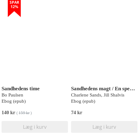
SPAR
12%
Sandhedens time
Sandhedens magt / En speget affære
Bo Paulsen
Charlene Sands, Jill Shalvis
Ebog (epub)
Ebog (epub)
140 kr
74 kr
(
159 kr
)
Læg i kurv
Læg i kurv