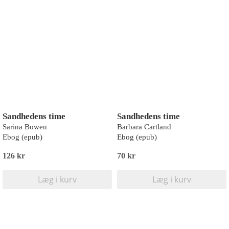
Sandhedens time
Sandhedens time
Sarina Bowen
Barbara Cartland
Ebog (epub)
Ebog (epub)
126 kr
70 kr
Læg i kurv
Læg i kurv