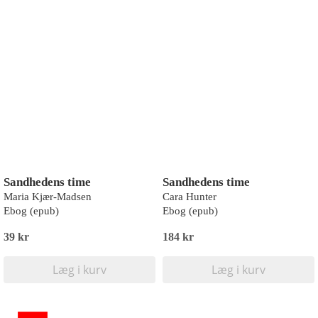
Sandhedens time
Sandhedens time
Maria Kjær-Madsen
Cara Hunter
Ebog (epub)
Ebog (epub)
39 kr
184 kr
Læg i kurv
Læg i kurv