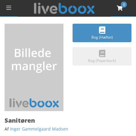
0
Bog (Hæftet)
Bog (Paperback)
Sanitøren
Af
Inger Gammelgaard Madsen