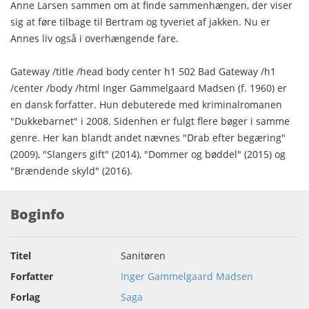
Anne Larsen sammen om at finde sammenhængen, der viser
sig at føre tilbage til Bertram og tyveriet af jakken. Nu er
Annes liv også i overhængende fare.
Gateway /title /head body center h1 502 Bad Gateway /h1
/center /body /html Inger Gammelgaard Madsen (f. 1960) er
en dansk forfatter. Hun debuterede med kriminalromanen
"Dukkebarnet" i 2008. Sidenhen er fulgt flere bøger i samme
genre. Her kan blandt andet nævnes "Drab efter begæring"
(2009), "Slangers gift" (2014), "Dommer og bøddel" (2015) og
"Brændende skyld" (2016).
Boginfo
Titel
Sanitøren
Forfatter
Inger Gammelgaard Madsen
Forlag
Saga