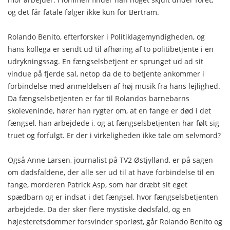
og det får fatale følger ikke kun for Bertram.
Rolando Benito, efterforsker i Politiklagemyndigheden, og
hans kollega er sendt ud til afhøring af to politibetjente i en
udrykningssag. En fængselsbetjent er sprunget ud ad sit
vindue på fjerde sal, netop da de to betjente ankommer i
forbindelse med anmeldelsen af høj musik fra hans lejlighed.
Da fængselsbetjenten er far til Rolandos barnebarns
skoleveninde, hører han rygter om, at en fange er død i det
fængsel, han arbejdede i, og at fængselsbetjenten har følt sig
truet og forfulgt. Er der i virkeligheden ikke tale om selvmord?
Også Anne Larsen, journalist på TV2 Østjylland, er på sagen
om dødsfaldene, der alle ser ud til at have forbindelse til en
fange, morderen Patrick Asp, som har dræbt sit eget
spædbarn og er indsat i det fængsel, hvor fængselsbetjenten
arbejdede. Da der sker flere mystiske dødsfald, og en
højesteretsdommer forsvinder sporløst, går Rolando Benito og