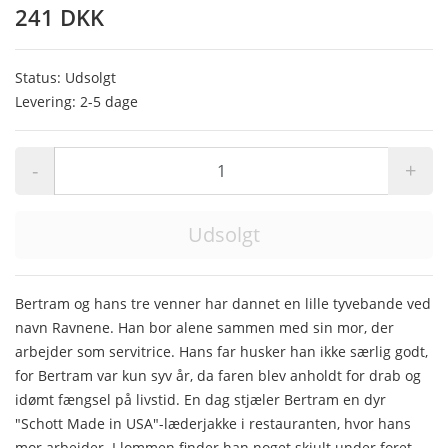
241 DKK
Status: Udsolgt
Levering: 2-5 dage
-
+
Udsolgt
Bertram og hans tre venner har dannet en lille tyvebande ved
navn Ravnene. Han bor alene sammen med sin mor, der
arbejder som servitrice. Hans far husker han ikke særlig godt,
for Bertram var kun syv år, da faren blev anholdt for drab og
idømt fængsel på livstid. En dag stjæler Bertram en dyr
"Schott Made in USA"-læderjakke i restauranten, hvor hans
mor arbejder. I lommen finder han noget skjult under foret,