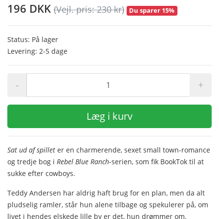
196 DKK
(Vejl. pris: 230 kr)
Du sparer 15%
Status: På lager
Levering: 2-5 dage
-
+
Læg i kurv
Sat ud af spillet
er en charmerende, sexet small town-romance
og tredje bog i
Rebel Blue Ranch
-serien, som fik BookTok til at
sukke efter cowboys.
Teddy Andersen har aldrig haft brug for en plan, men da alt
pludselig ramler, står hun alene tilbage og spekulerer på, om
livet i hendes elskede lille by er det, hun drømmer om.