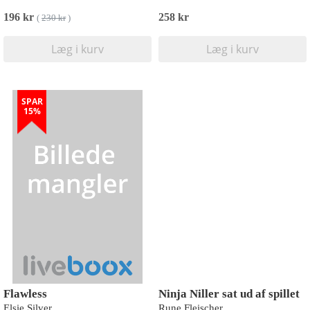
196 kr
258 kr
(
230 kr
)
Læg i kurv
Læg i kurv
SPAR
15%
Flawless
Ninja Niller sat ud af spillet
Elsie Silver
Rune Fleischer