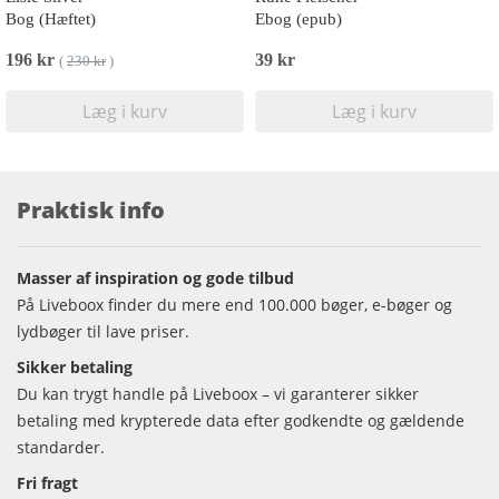
Bog (Hæftet)
Ebog (epub)
196 kr
39 kr
(
230 kr
)
Læg i kurv
Læg i kurv
Praktisk info
Masser af inspiration og gode tilbud
På Liveboox finder du mere end 100.000 bøger, e-bøger og
lydbøger til lave priser.
Sikker betaling
Du kan trygt handle på Liveboox – vi garanterer sikker
betaling med krypterede data efter godkendte og gældende
standarder.
Fri fragt