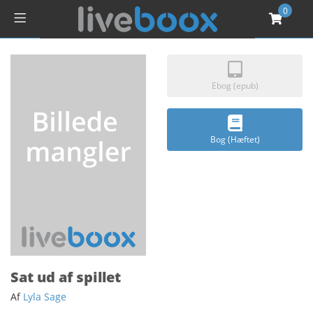
0
Ebog (epub)
Bog (Hæftet)
Sat ud af spillet
Af
Lyla Sage