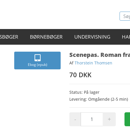
SBØGER
BØRNEBØGER
UNDERVISNING
HA
Scenepas. Roman fra
Af
Thorstein Thomsen
Ebog (epub)
70 DKK
Status: På lager
Levering: Omgående (2-5 min)
-
+