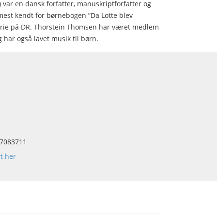
var en dansk forfatter, manuskriptforfatter og
mest kendt for børnebogen ”Da Lotte blev
v-serie på DR. Thorstein Thomsen har været medlem
har også lavet musik til børn.
7083711
yt her