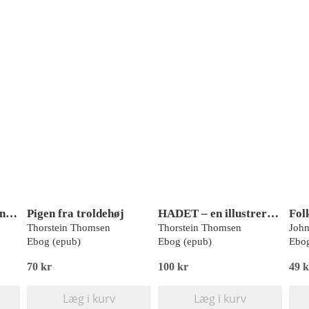
Jeg er glad for at hundene ikke kan flyve – og andre rim
Pigen fra troldehøj
HADET – en illustreret roman i 64 krigsdigte
Thorstein Thomsen
Thorstein Thomsen
John
Ebog (epub)
Ebog (epub)
Ebog
70 kr
100 kr
49 k
Læg i kurv
Læg i kurv