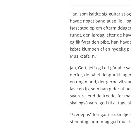
”Jan, som kaldte sig guitarist o
havde noget band at spille i, o
først stod op om eftermiddagen
rundt, den lørdag, efter de havd
og fik fyret den pibe, han havde
købte klumpen af en nydelig p
Musikcafe´n.”
Jan, Gert, Jeff og Leif går alle 
derfor, de på et tidspunkt tag
en ung mand, der gerne vil sta
lave en lp, som han gider at ud
sværere, end de troede, for man
skal også være god til at tage 
”Scenepas” foregår i rockmiljø
stemning, humor og god musik.