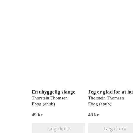
En uhyggelig slange
Thorstein Thomsen
Thorstein Thomsen
Ebog (epub)
Ebog (epub)
49 kr
49 kr
Læg i kurv
Læg i kurv