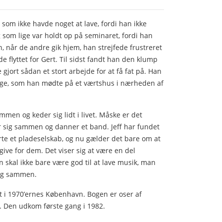
g som ikke havde noget at lave, fordi han ikke
g som lige var holdt op på seminaret, fordi han
, når de andre gik hjem, han strejfede frustreret
e flyttet for Gert. Til sidst fandt han den klump
 gjort sådan et stort arbejde for at få fat på. Han
ige, som han mødte på et værtshus i nærheden af
sammen og keder sig lidt i livet. Måske er det
er sig sammen og danner et band. Jeff har fundet
rte et pladeselskab, og nu gælder det bare om at
give for dem. Det viser sig at være en del
 skal ikke bare være god til at lave musik, man
sig sammen.
et i 1970’ernes København. Bogen er oser af
 Den udkom første gang i 1982.