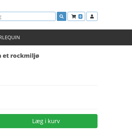
0
RLEQUIN
 et rockmiljø
Læg i kurv