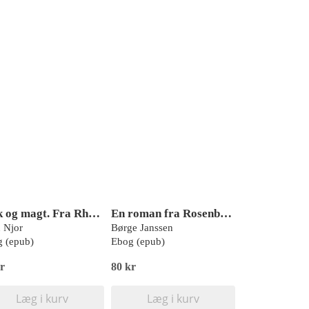
Folk og magt. Fra Rhodesia til Zimbabwe
En roman fra Rosenborg
 Njor
Børge Janssen
 (epub)
Ebog (epub)
r
80 kr
Læg i kurv
Læg i kurv