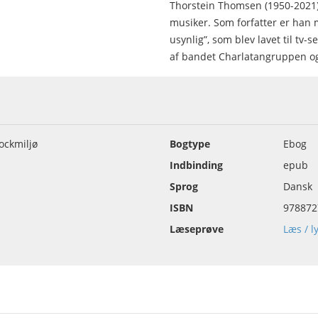
Thorstein Thomsen (1950-2021) 
musiker. Som forfatter er han 
usynlig”, som blev lavet til t
af bandet Charlatangruppen og 
ockmiljø
Bogtype
Ebog
Indbinding
epub
Sprog
Dansk
ISBN
978872
Læseprøve
Læs / l