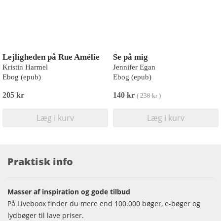
Lejligheden på Rue Amélie
Se på mig
Kristin Harmel
Jennifer Egan
Ebog (epub)
Ebog (epub)
205 kr
140 kr
(
238 kr
)
Læg i kurv
Læg i kurv
Praktisk info
Masser af inspiration og gode tilbud
På Liveboox finder du mere end 100.000 bøger, e-bøger og
lydbøger til lave priser.