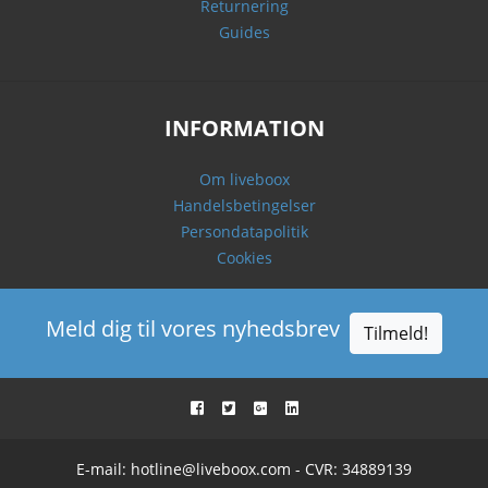
Returnering
Guides
INFORMATION
Om liveboox
Handelsbetingelser
Persondatapolitik
Cookies
Meld dig til vores nyhedsbrev
Tilmeld!
E-mail:
hotline@liveboox.com
- CVR: 34889139