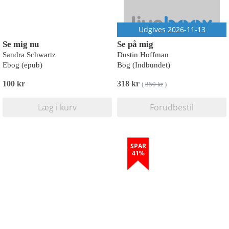
Udgives 2026-11-13
Se mig nu
Se på mig
Sandra Schwartz
Dustin Hoffman
Ebog (epub)
Bog (Indbundet)
100 kr
318 kr
(
350 kr
)
Læg i kurv
Forudbestil
SPAR
41%