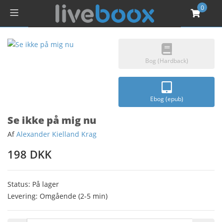
0
Bog (Hardback)
Ebog (epub)
Se ikke på mig nu
Af
Alexander Kielland Krag
198 DKK
Status: På lager
Levering: Omgående (2-5 min)