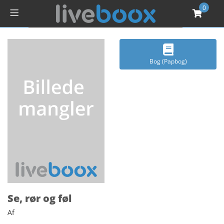
0
Bog (Papbog)
Se, rør og føl
Af