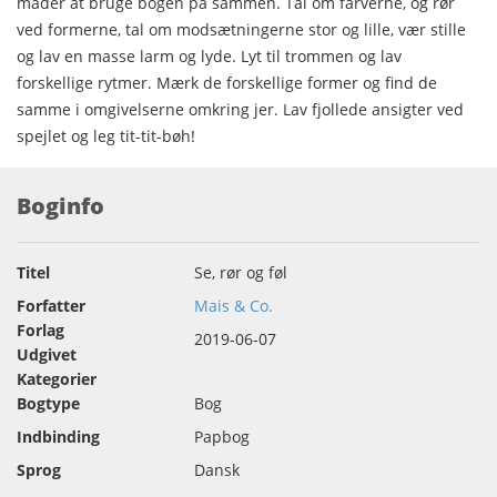
måder at bruge bogen på sammen. Tal om farverne, og rør
ved formerne, tal om modsætningerne stor og lille, vær stille
og lav en masse larm og lyde. Lyt til trommen og lav
forskellige rytmer. Mærk de forskellige former og find de
samme i omgivelserne omkring jer. Lav fjollede ansigter ved
spejlet og leg tit-tit-bøh!
Boginfo
Titel
Se, rør og føl
Forfatter
Mais & Co.
Forlag
2019-06-07
Udgivet
Kategorier
Bogtype
Bog
Indbinding
Papbog
Sprog
Dansk