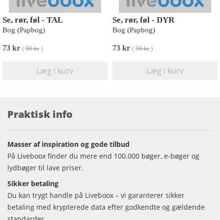
Se, rør, føl - TAL
Se, rør, føl - DYR
Bog (Papbog)
Bog (Papbog)
73 kr
73 kr
(
90 kr
)
(
90 kr
)
Læg i kurv
Læg i kurv
Praktisk info
Masser af inspiration og gode tilbud
På Liveboox finder du mere end 100.000 bøger, e-bøger og
lydbøger til lave priser.
Sikker betaling
Du kan trygt handle på Liveboox – vi garanterer sikker
betaling med krypterede data efter godkendte og gældende
standarder.