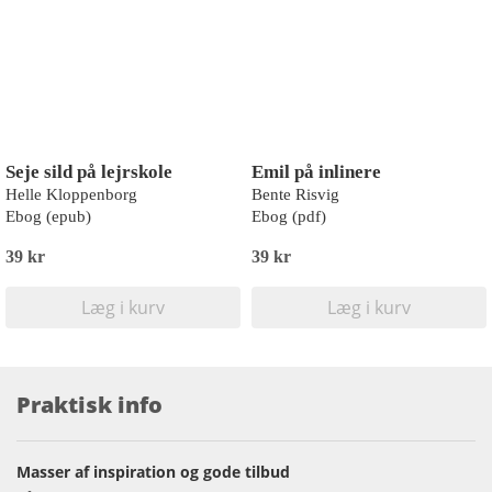
Seje sild på lejrskole
Emil på inlinere
Helle Kloppenborg
Bente Risvig
Ebog (epub)
Ebog (pdf)
39 kr
39 kr
Læg i kurv
Læg i kurv
Praktisk info
Masser af inspiration og gode tilbud