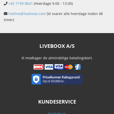
+45 7199 8841
(Hverdage 9.00 - 13.00)
hotline@liveboox.com
(Vi svarer alle hverdage inden 48
timer)
LIVEBOOX A/S
Vi modtager de almindelige betalingskort.
KUNDESERVICE
Kontakt os