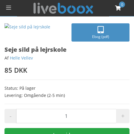
0
Ebog (pdf)
Seje sild på lejrskole
Af
Helle Vellev
85 DKK
Status: På lager
Levering: Omgående (2-5 min)
-
+