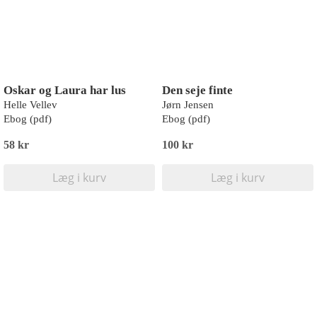
Oskar og Laura har lus
Den seje finte
Helle Vellev
Jørn Jensen
Ebog (pdf)
Ebog (pdf)
58 kr
100 kr
Læg i kurv
Læg i kurv