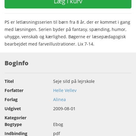
Læg i kurv
PS er letlæsningsserien til børn fra 8 år, der er kommet i gang
med læsningen. Serien byder på fantasy, spænding, humor,
uhygge, venskab og kærlighed. Bøgerne er læsepædagogisk
bearbejdet med farveillustrationer. Lix 7-14.
Boginfo
Titel
Seje sild på lejrskole
Forfatter
Helle Vellev
Forlag
Alinea
Udgivet
2009-08-01
Kategorier
Bogtype
Ebog
Indbinding
pdf