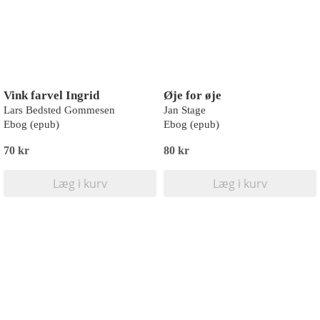
Vink farvel Ingrid
Øje for øje
Lars Bedsted Gommesen
Jan Stage
Ebog (epub)
Ebog (epub)
70 kr
80 kr
Læg i kurv
Læg i kurv