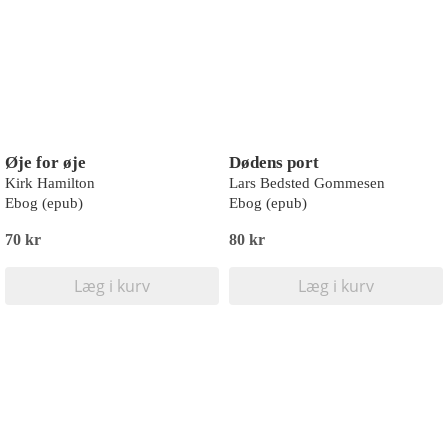
Øje for øje
Dødens port
Kirk Hamilton
Lars Bedsted Gommesen
Ebog (epub)
Ebog (epub)
70 kr
80 kr
Læg i kurv
Læg i kurv