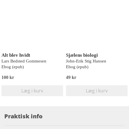
Alt blev hvidt
Sjælens biologi
Lars Bedsted Gommesen
John-Erik Stig Hansen
Ebog (epub)
Ebog (epub)
100 kr
49 kr
Læg i kurv
Læg i kurv
Praktisk info