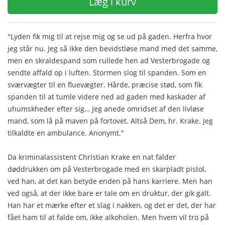
Læg i kurv
"Lyden fik mig til at rejse mig og se ud på gaden. Herfra hvor
jeg står nu. Jeg så ikke den bevidstløse mand med det samme,
men en skraldespand som rullede hen ad Vesterbrogade og
sendte affald op i luften. Stormen slog til spanden. Som en
sværvægter til en fluevægter. Hårde, præcise stød, som fik
spanden til at tumle videre ned ad gaden med kaskader af
uhumskheder efter sig… Jeg anede omridset af den livløse
mand, som lå på maven på fortovet. Altså Dem, hr. Krake. Jeg
tilkaldte en ambulance. Anonymt."
Da kriminalassistent Christian Krake en nat falder
døddrukken om på Vesterbrogade med en skarpladt pistol,
ved han, at det kan betyde enden på hans karriere. Men han
ved også, at der ikke bare er tale om en druktur, der gik galt.
Han har et mærke efter et slag i nakken, og det er det, der har
fået ham til at falde om, ikke alkoholen. Men hvem vil tro på