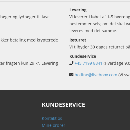
Levering
bøger og lydbøger til lave
Vi leverer i løbet af 1-5 hverd
bestemmer selv, om det skal vær
leveres med det samme.
sikker betaling med krypterede
Returret
Vi tilbyder 30 dages returret på
Kundeservice
ter fragten kun 29 kr. Levering
+45 7199 8841
(Hverdage 9.0
hotline@liveboox.com
(Vi sv
KUNDESERVICE
Kontakt os
Mine ordrer