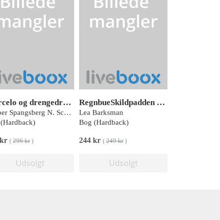
Marcelo og drengedrømmen
RegnbueSkildpadden og Skyggernes Land
Kasper Spangsberg N. Schmidt Blak
Lea Barksman
(Hardback)
Bog (Hardback)
 kr
244 kr
(
296 kr
)
(
249 kr
)
Udsolgt
Udsolgt