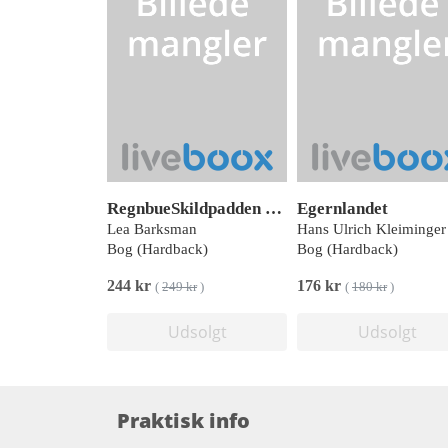
RegnbueSkildpadden og Glædens Træ
Egernlandet
Lea Barksman
Hans Ulrich Kleiminger
Bog (Hardback)
Bog (Hardback)
244 kr
176 kr
(
249 kr
)
(
180 kr
)
Udsolgt
Udsolgt
Praktisk info