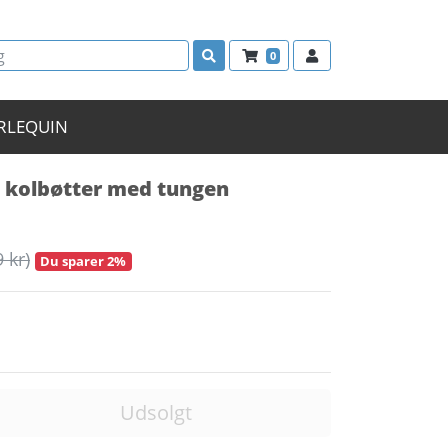
0
RLEQUIN
g kolbøtter med tungen
9 kr)
Du sparer 2%
Udsolgt