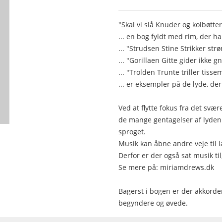
"Skal vi slå Knuder og kolbøtt
... en bog fyldt med rim, der ha
... "Strudsen Stine Strikker str
... "Gorillaen Gitte gider ikke
... "Trolden Trunte triller tisse
... er eksempler på de lyde, der
Ved at flytte fokus fra det svære
de mange gentagelser af lyden i
sproget.
Musik kan åbne andre veje til 
Derfor er der også sat musik ti
Se mere på: miriamdrews.dk
Bagerst i bogen er der akkorde
begyndere og øvede.