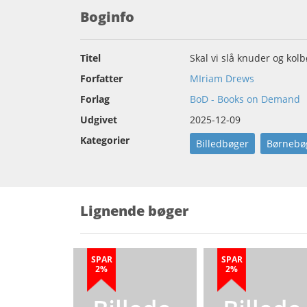
Boginfo
Titel
Skal vi slå knuder og kol
Forfatter
MIriam Drews
Forlag
BoD - Books on Demand
Udgivet
2025-12-09
Kategorier
Billedbøger
Børnebø
Lignende bøger
SPAR
SPAR
2%
2%