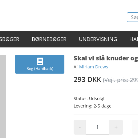
SBØGER
BØRNEBØGER
UNDERVISNING
HA
Skal vi slå knuder o
Af
MIriam Drews
Bog (Hardback)
293 DKK
(Vejl. pris: 29
Status: Udsolgt
Levering: 2-5 dage
-
+