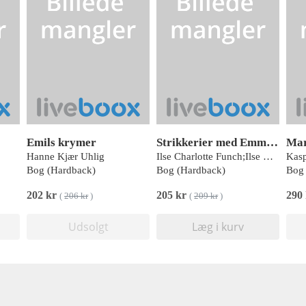
Emils krymer
Strikkerier med Emma og Emmy
Hanne Kjær Uhlig
Ilse Charlotte Funch;Ilse Charlotte Funch
Bog (Hardback)
Bog (Hardback)
Bog 
202 kr
205 kr
290
(
206 kr
)
(
209 kr
)
Udsolgt
Læg i kurv