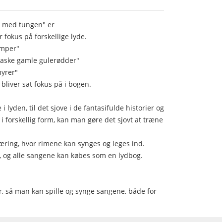
er med tungen" er
r fokus på forskellige lyde.
ømper"
 gnaske gamle gulerødder"
myrer"
 bliver sat fokus på i bogen.
 i lyden, til det sjove i de fantasifulde historier og
 forskellig form, kan man gøre det sjovt at træne
læring, hvor rimene kan synges og leges ind.
l, og alle sangene kan købes som en lydbog.
r, så man kan spille og synge sangene, både for