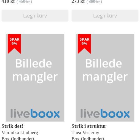
410 kr
273 kr
(
450 kr
)
(
300 kr
)
Læg i kurv
Læg i kurv
SPAR
SPAR
9%
9%
Strik det!
Strik i struktur
Veronika Lindberg
Thea Vesterby
Bog (Indbundet)
Bog (Indbundet)