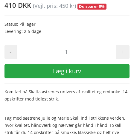
410 DKK
(Vejl. pris: 450 kr)
Du sparer 9%
Status: På lager
Levering: 2-5 dage
-
+
Læg i kurv
Kom tæt på Skall-søstrenes univers af kvalitet og omtanke. 14
opskrifter med tidløst strik.
Tag med søstrene Julie og Marie Skall ind i strikkens verden,
hvor kvalitet, håndværk og nærvær går hånd i hånd. I Skall
strik får du 14 opskrifter på smukke, klassiske og helt nye