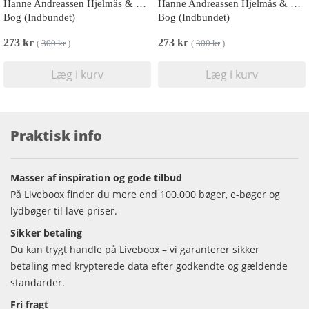
Hanne Andreassen Hjelmås & Torunn Steinsland
Hanne Andreassen Hjelmås & Torunn Steinsland
Bog (Indbundet)
Bog (Indbundet)
273 kr
273 kr
(
300 kr
)
(
300 kr
)
Læg i kurv
Læg i kurv
Praktisk info
Masser af inspiration og gode tilbud
På Liveboox finder du mere end 100.000 bøger, e-bøger og
lydbøger til lave priser.
Sikker betaling
Du kan trygt handle på Liveboox – vi garanterer sikker
betaling med krypterede data efter godkendte og gældende
standarder.
Fri fragt