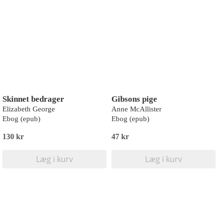
Skinnet bedrager
Gibsons pige
Elizabeth George
Anne McAllister
Ebog (epub)
Ebog (epub)
130 kr
47 kr
Læg i kurv
Læg i kurv