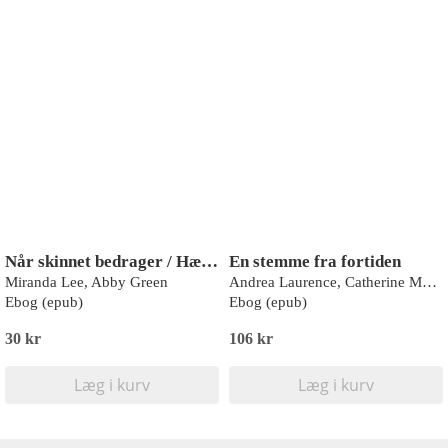
Når skinnet bedrager / Hævnen er sød
En stemme fra fortiden
Miranda Lee, Abby Green
Andrea Laurence, Catherine Mann, Joss Wood, Kat Cantrell
Ebog (epub)
Ebog (epub)
30 kr
106 kr
Læg i kurv
Læg i kurv