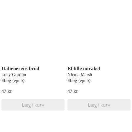
Italienerens brud
Et lille mirakel
Lucy Gordon
Nicola Marsh
Ebog (epub)
Ebog (epub)
47 kr
47 kr
Læg i kurv
Læg i kurv