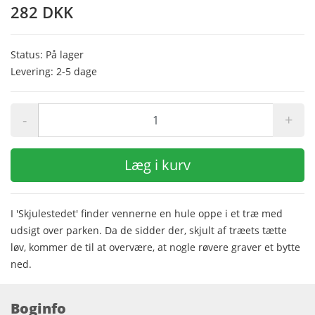
282 DKK
Status: På lager
Levering: 2-5 dage
-
+
Læg i kurv
I 'Skjulestedet' finder vennerne en hule oppe i et træ med
udsigt over parken. Da de sidder der, skjult af træets tætte
løv, kommer de til at overvære, at nogle røvere graver et bytte
ned.
Boginfo