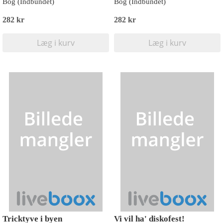
Bog (Indbundet)
Bog (Indbundet)
282 kr
282 kr
Læg i kurv
Læg i kurv
Tricktyve i byen
Vi vil ha' diskofest!