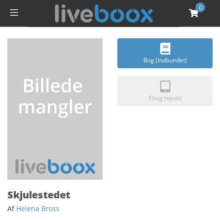
0
Bog (Indbundet)
Ebog (epub)
Skjulestedet
Af
Helena Bross