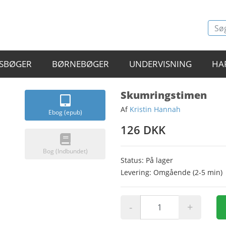
SBØGER
BØRNEBØGER
UNDERVISNING
HA
Skumringstimen
Af
Kristin Hannah
Ebog (epub)
126 DKK
Bog (Indbundet)
Status: På lager
Levering: Omgående (2-5 min)
-
+