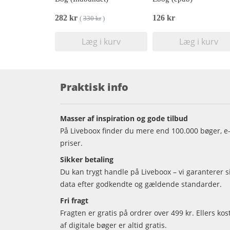
282 kr
126 kr
(
330 kr
)
Læg i kurv
Læg i kurv
Praktisk info
Masser af inspiration og gode tilbud
På Liveboox finder du mere end 100.000 bøger, e-
priser.
Sikker betaling
Du kan trygt handle på Liveboox – vi garanterer 
data efter godkendte og gældende standarder.
Fri fragt
Fragten er gratis på ordrer over 499 kr. Ellers kos
af digitale bøger er altid gratis.