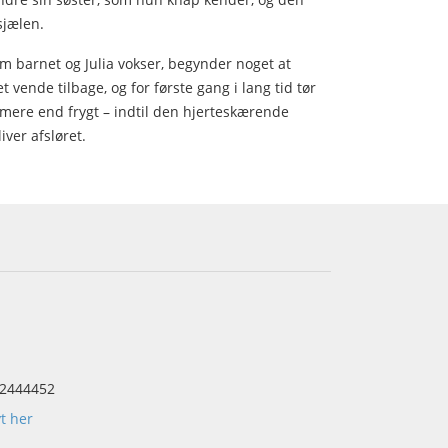
sjælen.
m barnet og Julia vokser, begynder noget at
 vende tilbage, og for første gang i lang tid tør
 mere end frygt – indtil den hjerteskærende
ver afsløret.
2444452
yt her