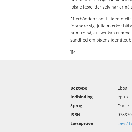
lokale læge, der selv har ar på 
Efterhånden som tilliden melle
forandre sig. Julia mærker håbet
hun tro på, at livet kan rumme
sandhed om pigens identitet bli
]]>
Bogtype
Ebog
Indbinding
epub
Sprog
Dansk
ISBN
978870
Læseprøve
Læs / l