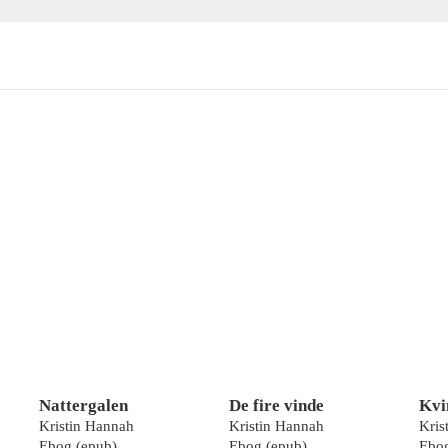
Nattergalen
De fire vinde
Kvi
Kristin Hannah
Kristin Hannah
Kris
Ebog (epub)
Ebog (epub)
Ebog