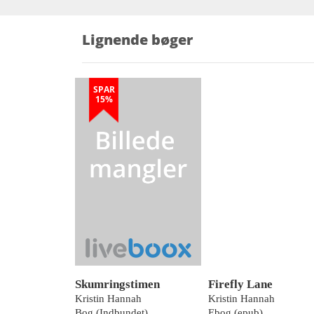
Lignende bøger
SPAR
15%
Skumringstimen
Firefly Lane
Kristin Hannah
Kristin Hannah
Bog (Indbundet)
Ebog (epub)