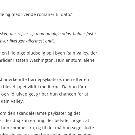
e og medrivende romaner til dato.”
ker, der rejser sig mod umulige odds, holder fast i
hvor livet gør allermest ondt.
en lille pige pludselig op i byen Rain Valley, der
mråder i staten Washington. Hun er stum, alene
est anerkendte børnepsykiatere, men efter en
blevet jaget vildt i medierne. Da hun får et
g vild ’ulvepige’, griber hun chancen for at
 Rain Valley.
ig om den skandaleramte psykiater og det
er der dog kun en ting, der betyder noget: at
r hun kommer fra, og til det må hun søge støtte
ndre sin søster, som hun knap kender, og den