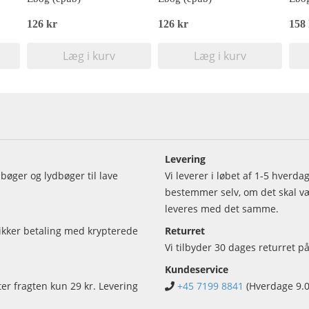
126 kr
126 kr
158
Læg i kurv
Læg i kurv
Levering
bøger og lydbøger til lave
Vi leverer i løbet af 1-5 hverd
bestemmer selv, om det skal vær
leveres med det samme.
sikker betaling med krypterede
Returret
Vi tilbyder 30 dages returret på
Kundeservice
ter fragten kun 29 kr. Levering
+45 7199 8841
(Hverdage 9.0