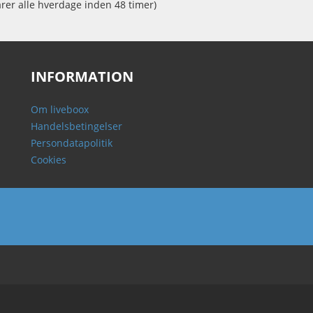
arer alle hverdage inden 48 timer)
INFORMATION
Om liveboox
Handelsbetingelser
Persondatapolitik
Cookies