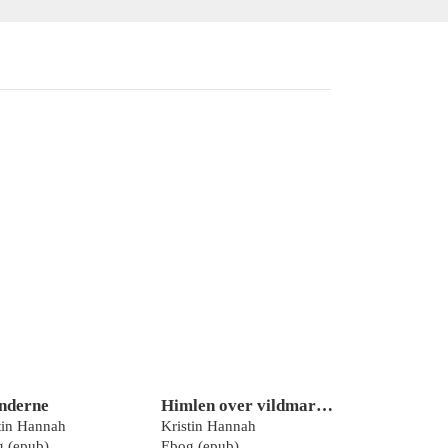
nderne
Himlen over vildmarken
tin Hannah
Kristin Hannah
 (epub)
Ebog (epub)