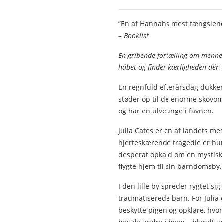
”En af Hannahs mest fængslend
– Booklist
En gribende fortælling om mennes
håbet og finder kærligheden dér, 
En regnfuld efterårsdag dukker 
støder op til de enorme skovo
og har en ulveunge i favnen.
Julia Cates er en af landets m
hjerteskærende tragedie er hun 
desperat opkald om en mystisk o
flygte hjem til sin barndomsby,
I den lille by spreder rygtet s
traumatiserede barn. For Julia 
beskytte pigen og opklare, hvo
hos de andre i byen – blandt a