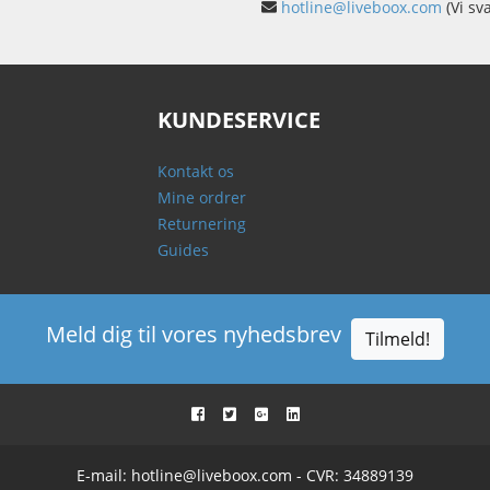
hotline@liveboox.com
(Vi sv
KUNDESERVICE
Kontakt os
Mine ordrer
Returnering
Guides
Meld dig til vores nyhedsbrev
Tilmeld!
E-mail:
hotline@liveboox.com
- CVR: 34889139