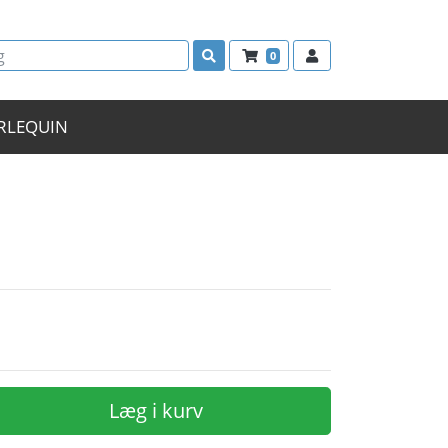
0
RLEQUIN
Læg i kurv