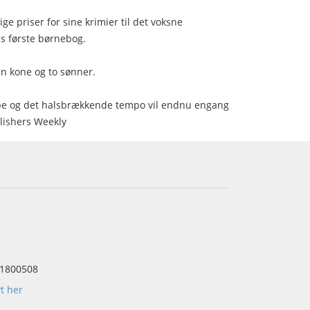
ge priser for sine krimier til det voksne
s første børnebog.
in kone og to sønner.
e og det halsbrækkende tempo vil endnu engang
blishers Weekly
1800508
yt her