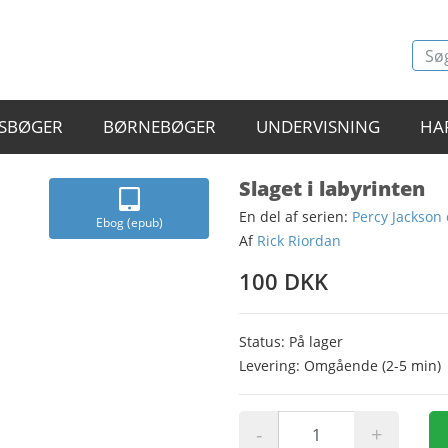
SBØGER
BØRNEBØGER
UNDERVISNING
HA
Slaget i labyrinten
En del af serien:
Percy Jackson
Ebog (epub)
Af
Rick Riordan
100 DKK
Status: På lager
Levering: Omgående (2-5 min)
-
+