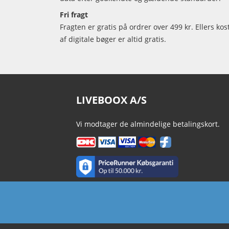
Fri fragt
Fragten er gratis på ordrer over 499 kr. Ellers kos
af digitale bøger er altid gratis.
LIVEBOOX A/S
Vi modtager de almindelige betalingskort.