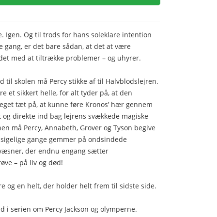
 Igen. Og til trods for hans soleklare intention
e gang, er det bare sådan, at det at være
et med at tiltrække problemer – og uhyrer.
d til skolen må Percy stikke af til Halvblodslejren.
e et sikkert helle, for alt tyder på, at den
 meget tæt på, at kunne føre Kronos’ hær gennem
 og direkte ind bag lejrens svækkede magiske
onen må Percy, Annabeth, Grover og Tyson begive
rudsigelige gange gemmer på ondsindede
 væsner, der endnu engang sætter
ve – på liv og død!
 og en helt, der holder helt frem til sidste side.
ind i serien om Percy Jackson og olymperne.