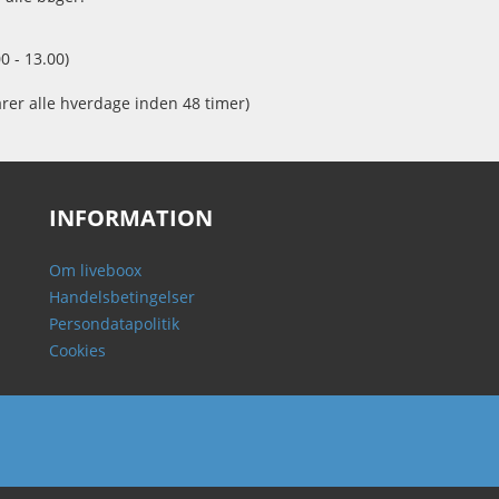
0 - 13.00)
arer alle hverdage inden 48 timer)
INFORMATION
Om liveboox
Handelsbetingelser
Persondatapolitik
Cookies