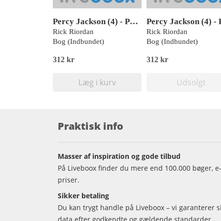
Percy Jackson (4) - Percy Jackson og slaget i labyrinten
Rick Riordan
Rick Riordan
Bog (Indbundet)
Bog (Indbundet)
312 kr
312 kr
Læg i kurv
Udsolgt
Praktisk info
Masser af inspiration og gode tilbud
På Liveboox finder du mere end 100.000 bøger, e-
priser.
Sikker betaling
Du kan trygt handle på Liveboox – vi garanterer 
data efter godkendte og gældende standarder.