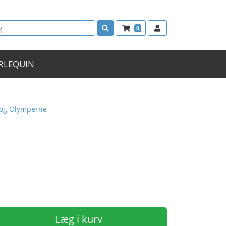
0
RLEQUIN
 og Olymperne
Læg i kurv