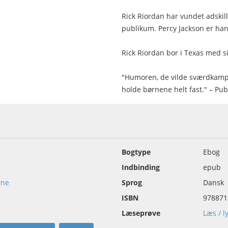
Rick Riordan har vundet adskilli
publikum. Percy Jackson er han
Rick Riordan bor i Texas med s
"Humoren, de vilde sværdkamp
holde børnene helt fast." – Pu
Bogtype
Ebog
Indbinding
epub
rne
Sprog
Dansk
ISBN
978871
Læseprøve
Læs / l