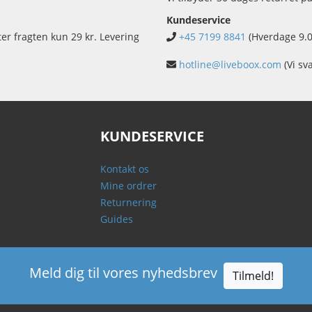
Kundeservice
ter fragten kun 29 kr. Levering
+45 7199 8841
(Hverdage 9.0
hotline@liveboox.com
(Vi sv
KUNDESERVICE
Kontakt os
Mine ordrer
Returnering
Guides
Meld dig til vores nyhedsbrev
Tilmeld!