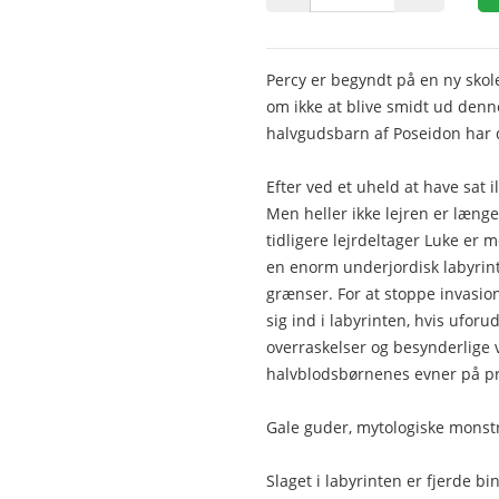
Percy er begyndt på en ny skole.
om ikke at blive smidt ud denn
halvgudsbarn af Poseidon har d
Efter ved et uheld at have sat il
Men heller ikke lejren er længer
tidligere lejrdeltager Luke er
en enorm underjordisk labyrint
grænser. For at stoppe invasi
sig ind i labyrinten, hvis ufo
overraskelser og besynderlige
halvblodsbørnenes evner på prø
Gale guder, mytologiske monstre
Slaget i labyrinten er fjerde b