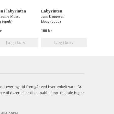
en i labyrinten
Labyrinten
llaume Musso
Jens Baggesen
 (epub)
Ebog (epub)
r
100 kr
Læg i kurv
Læg i kurv
age. Leveringstid fremgår ved hver enkelt vare. Du
e til døren eller til en pakkeshop. Digitale bøger
 alle bøger.