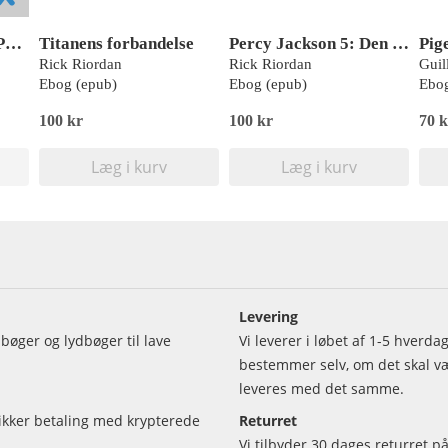
Percy Jackson (4) - Percy Jackson og slaget i labyrinten
Titanens forbandelse
Percy Jackson 5: Den sidste olymper
Pig
Rick Riordan
Rick Riordan
Gui
Ebog (epub)
Ebog (epub)
Ebog
100 kr
100 kr
70 k
Læg i kurv
Læg i kurv
Levering
bøger og lydbøger til lave
Vi leverer i løbet af 1-5 hverd
bestemmer selv, om det skal vær
leveres med det samme.
sikker betaling med krypterede
Returret
Vi tilbyder 30 dages returret på