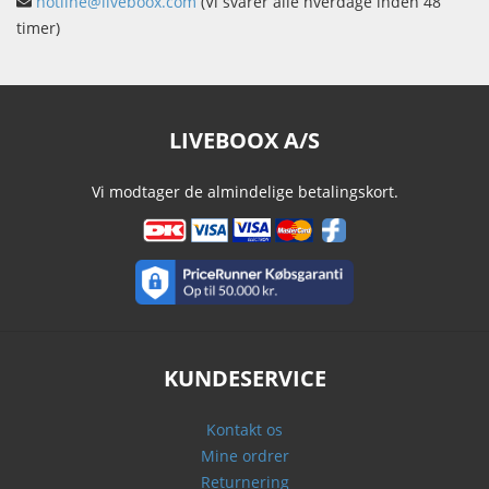
hotline@liveboox.com
(Vi svarer alle hverdage inden 48
timer)
LIVEBOOX A/S
Vi modtager de almindelige betalingskort.
KUNDESERVICE
Kontakt os
Mine ordrer
Returnering