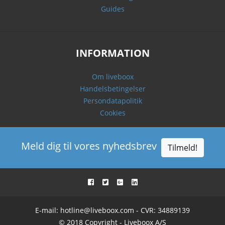
Guides
INFORMATION
Om liveboox
Handelsbetingelser
Persondatapolitik
Cookies
Meld dig til vores nyhedsbrev
Tilmeld!
E-mail:
hotline@liveboox.com
- CVR: 34889139
© 2018 Copyright - Liveboox A/S