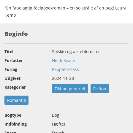
"En fabelagtig feelgood-roman – en solstråle af en bog! Laura
Kemp
Boginfo
Titel
Solskin og ærteblomster
Forfatter
Heidi Swain
Forlag
People'sPress
Udgivet
2024-11-28
Kategorier
Fiktion generelt
Fiktion
Romantik
Bogtype
Bog
Indbinding
Hæftet
Sprog
Dansk