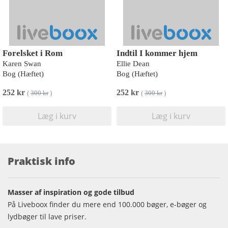
Forelsket i Rom
Indtil I kommer hjem
Karen Swan
Ellie Dean
Bog (Hæftet)
Bog (Hæftet)
252 kr
252 kr
(
300 kr
)
(
300 kr
)
Læg i kurv
Læg i kurv
Praktisk info
Masser af inspiration og gode tilbud
På Liveboox finder du mere end 100.000 bøger, e-bøger og
lydbøger til lave priser.