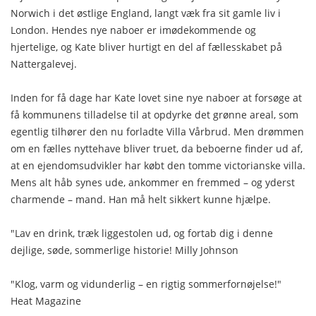
Norwich i det østlige England, langt væk fra sit gamle liv i
London. Hendes nye naboer er imødekommende og
hjertelige, og Kate bliver hurtigt en del af fællesskabet på
Nattergalevej.
Inden for få dage har Kate lovet sine nye naboer at forsøge at
få kommunens tilladelse til at opdyrke det grønne areal, som
egentlig tilhører den nu forladte Villa Vårbrud. Men drømmen
om en fælles nyttehave bliver truet, da beboerne finder ud af,
at en ejendomsudvikler har købt den tomme victorianske villa.
Mens alt håb synes ude, ankommer en fremmed – og yderst
charmende – mand. Han må helt sikkert kunne hjælpe.
"Lav en drink, træk liggestolen ud, og fortab dig i denne
dejlige, søde, sommerlige historie! Milly Johnson
"Klog, varm og vidunderlig – en rigtig sommerfornøjelse!"
Heat Magazine