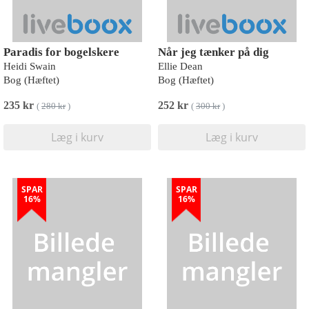
Paradis for bogelskere
Når jeg tænker på dig
Heidi Swain
Ellie Dean
Bog (Hæftet)
Bog (Hæftet)
235 kr
252 kr
(
280 kr
)
(
300 kr
)
Læg i kurv
Læg i kurv
SPAR
SPAR
16%
16%