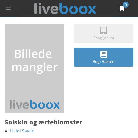
0
Ebog (epub)
Bog (Hæftet)
Solskin og ærteblomster
Af
Heidi Swain