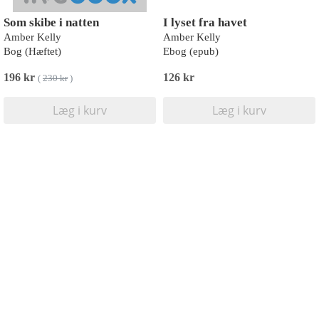
Som skibe i natten
I lyset fra havet
Amber Kelly
Amber Kelly
Bog (Hæftet)
Ebog (epub)
196 kr
126 kr
(
230 kr
)
Læg i kurv
Læg i kurv