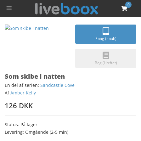
0
Ebog (epub)
Bog (Hæftet)
Som skibe i natten
En del af serien:
Sandcastle Cove
Af
Amber Kelly
126 DKK
Status: På lager
Levering: Omgående (2-5 min)