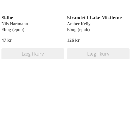
Skibe
Strandet i Lake Mistletoe
Nils Hartmann
Amber Kelly
Ebog (epub)
Ebog (epub)
47 kr
126 kr
Læg i kurv
Læg i kurv