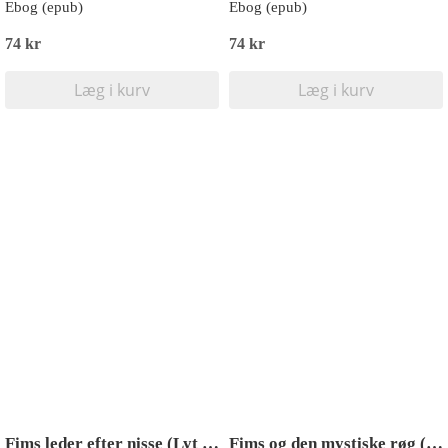
Ebog (epub)
Ebog (epub)
74 kr
74 kr
Læg i kurv
Læg i kurv
Fims leder efter nisse (Lyt & Læs)
Fims og den mystiske røg (Lyt & Læs)