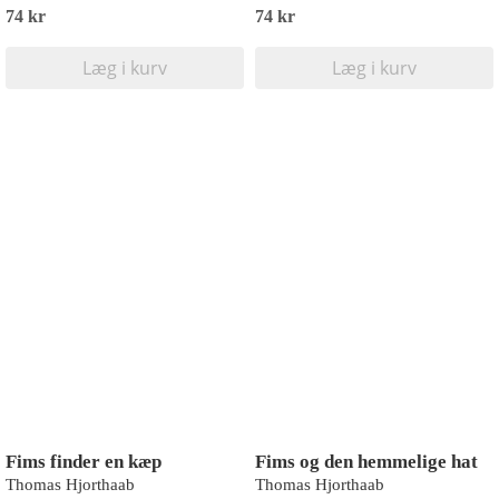
74 kr
74 kr
Læg i kurv
Læg i kurv
Fims finder en kæp
Fims og den hemmelige hat
Thomas Hjorthaab
Thomas Hjorthaab