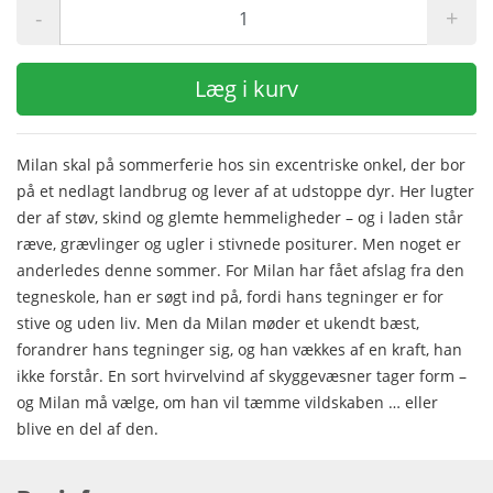
-
+
Læg i kurv
Milan skal på sommerferie hos sin excentriske onkel, der bor
på et nedlagt landbrug og lever af at udstoppe dyr. Her lugter
der af støv, skind og glemte hemmeligheder – og i laden står
ræve, grævlinger og ugler i stivnede positurer. Men noget er
anderledes denne sommer. For Milan har fået afslag fra den
tegneskole, han er søgt ind på, fordi hans tegninger er for
stive og uden liv. Men da Milan møder et ukendt bæst,
forandrer hans tegninger sig, og han vækkes af en kraft, han
ikke forstår. En sort hvirvelvind af skyggevæsner tager form –
og Milan må vælge, om han vil tæmme vildskaben … eller
blive en del af den.