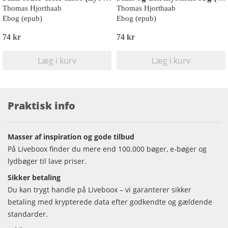
Thomas Hjorthaab
Thomas Hjorthaab
Ebog (epub)
Ebog (epub)
74 kr
74 kr
Læg i kurv
Læg i kurv
Praktisk info
Masser af inspiration og gode tilbud
På Liveboox finder du mere end 100.000 bøger, e-bøger og
lydbøger til lave priser.
Sikker betaling
Du kan trygt handle på Liveboox – vi garanterer sikker
betaling med krypterede data efter godkendte og gældende
standarder.