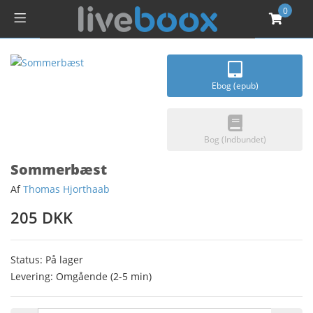
0
Ebog (epub)
Bog (Indbundet)
Sommerbæst
Af
Thomas Hjorthaab
205 DKK
Status: På lager
Levering: Omgående (2-5 min)