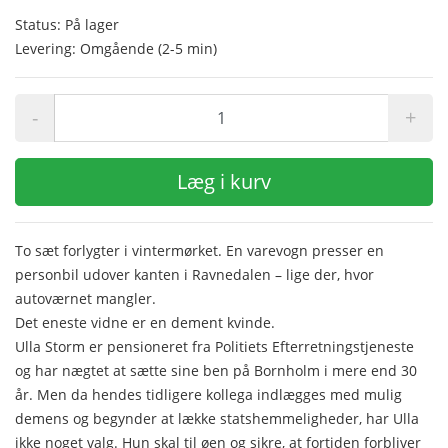
Status: På lager
Levering: Omgående (2-5 min)
-
+
Læg i kurv
To sæt forlygter i vintermørket. En varevogn presser en
personbil udover kanten i Ravnedalen – lige der, hvor
autoværnet mangler.
Det eneste vidne er en dement kvinde.
Ulla Storm er pensioneret fra Politiets Efterretningstjeneste
og har nægtet at sætte sine ben på Bornholm i mere end 30
år. Men da hendes tidligere kollega indlægges med mulig
demens og begynder at lække statshemmeligheder, har Ulla
ikke noget valg. Hun skal til øen og sikre, at fortiden forbliver