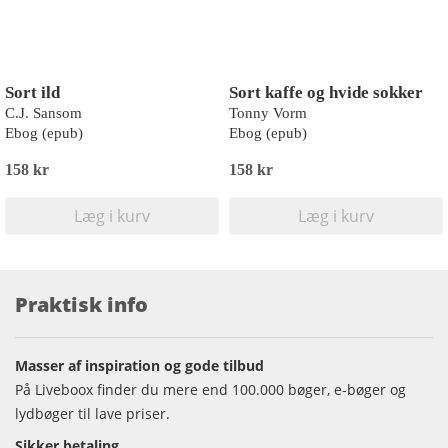
Sort ild
Sort kaffe og hvide sokker
C.J. Sansom
Tonny Vorm
Ebog (epub)
Ebog (epub)
158 kr
158 kr
Læg i kurv
Læg i kurv
Praktisk info
Masser af inspiration og gode tilbud
På Liveboox finder du mere end 100.000 bøger, e-bøger og
lydbøger til lave priser.
Sikker betaling