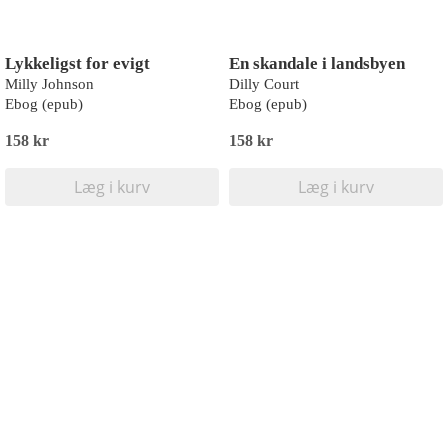
Lykkeligst for evigt
En skandale i landsbyen
Milly Johnson
Dilly Court
Ebog (epub)
Ebog (epub)
158 kr
158 kr
Læg i kurv
Læg i kurv