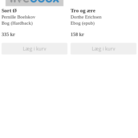
Sort Ø
Tro og ære
Pernille Boelskov
Dorthe Erichsen
Bog (Hardback)
Ebog (epub)
335 kr
158 kr
Læg i kurv
Læg i kurv