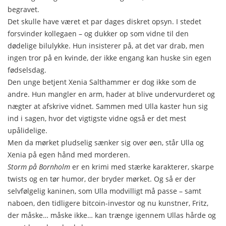
begravet.
Det skulle have været et par dages diskret opsyn. I stedet
forsvinder kollegaen – og dukker op som vidne til den
dødelige bilulykke. Hun insisterer på, at det var drab, men
ingen tror på en kvinde, der ikke engang kan huske sin egen
fødselsdag.
Den unge betjent Xenia Salthammer er dog ikke som de
andre. Hun mangler en arm, hader at blive undervurderet og
nægter at afskrive vidnet. Sammen med Ulla kaster hun sig
ind i sagen, hvor det vigtigste vidne også er det mest
upålidelige.
Men da mørket pludselig sænker sig over øen, står Ulla og
Xenia på egen hånd med morderen.
Storm på Bornholm
er en krimi med stærke karakterer, skarpe
twists og en tør humor, der bryder mørket. Og så er der
selvfølgelig kaninen, som Ulla modvilligt må passe – samt
naboen, den tidligere bitcoin-investor og nu kunstner, Fritz,
der måske… måske ikke… kan trænge igennem Ullas hårde og