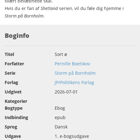
svært bevæbnede skal.
Hvis du er fan af
Shetland
serien, vil du føle dig hjemme i
Storm på Bornholm
.
Boginfo
Titel
Sort ø
Forfatter
Pernille Boelskov
Serie
Storm på Bornholm
Forlag
JP/Politikens Forlag
Udgivet
2026-07-01
Kategorier
Bogtype
Ebog
Indbinding
epub
Sprog
Dansk
Udgave
1. e-bogsudgave