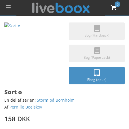
0
Bog (Hardback)
Bog (Paperback)
Ebog (epub)
Sort ø
En del af serien:
Storm på Bornholm
Af
Pernille Boelskov
158 DKK