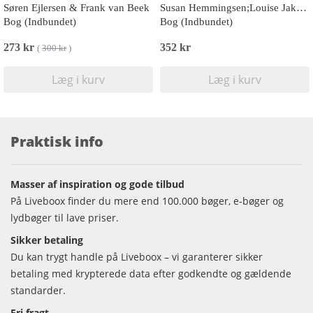
Søren Ejlersen & Frank van Beek
Susan Hemmingsen;Louise Jakobsen;Karsten Hemmingsen;Rasmus Alø Andersen
Bog (Indbundet)
Bog (Indbundet)
273 kr
352 kr
(
300 kr
)
Læg i kurv
Læg i kurv
Praktisk info
Masser af inspiration og gode tilbud
På Liveboox finder du mere end 100.000 bøger, e-bøger og
lydbøger til lave priser.
Sikker betaling
Du kan trygt handle på Liveboox – vi garanterer sikker
betaling med krypterede data efter godkendte og gældende
standarder.
Fri fragt