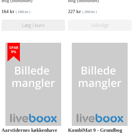
Bog (Indbundet)
Bog (Indbundet)
164 kr
227 kr
(
180 kr
)
(
260 kr
)
Læg i kurv
Udsolgt
SPAR
9%
Aarstidernes køkkenhave
KombiMat 9 - Grundbog