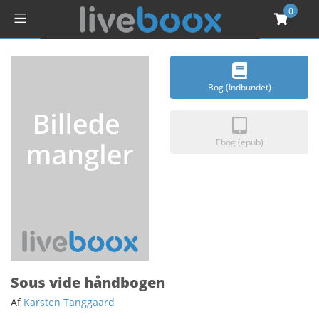
0
Bog (Indbundet)
Ebog (epub)
Sous vide håndbogen
Af
Karsten Tanggaard